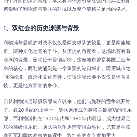
四个方面的深入阐述，本文将详细分析双红会的经典之战如
何影响了利物浦与曼联的对抗以及整个英格兰足球的格局。
1、双红会的历史渊源与背景
利物浦与曼联的对决不仅仅是两支球队的较量，更是两座城
市、两种文化之间的争斗。从历史的角度看，这场比赛有着
深厚的背景。曼联位于曼彻斯特，这座城市曾是英国工业革
命的核心，而利物浦则是一个重要的港口城市。两座城市之
间的经济、政治和文化差异，使得这场比赛不仅仅是体育竞
技，更是地方荣誉的争夺。
自从利物浦足球俱乐部成立以来，他们与曼联的竞争就开始
了。在20世纪的上半叶，曼联逐渐成为英格兰最成功的俱乐
部，而利物浦则在1970年代和1980年代崛起，成为世界足
坛的顶级俱乐部。两队的竞争逐渐变得白热化，尤其是在联
赛冠军和国内赛事的角逐中，双红会的意义愈加重大。