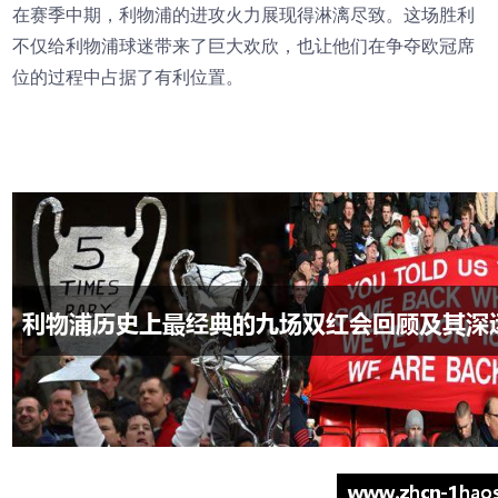
在赛季中期，利物浦的进攻火力展现得淋漓尽致。这场胜利
不仅给利物浦球迷带来了巨大欢欣，也让他们在争夺欧冠席
位的过程中占据了有利位置。