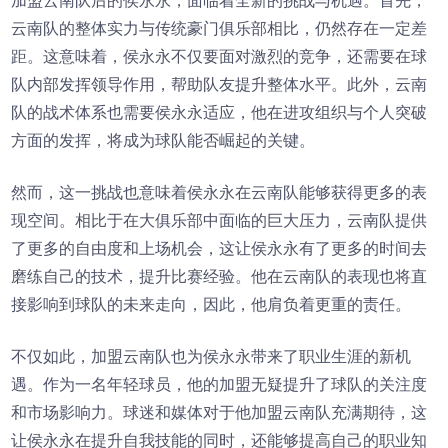
加盟云南队后的侯永永，面临着全新的挑战与机遇。首先，
云南队的整体实力与传统豪门俱乐部相比，仍然存在一定差
距。这意味着，侯永永不仅要面对激烈的竞争，还需要在球
队内部发挥领导作用，帮助队友提升整体水平。此外，云南
队的战术体系也需要侯永永适应，他在进攻组织与个人突破
方面的发挥，将成为球队能否崛起的关键。
然而，这一挑战也意味着侯永永在云南队能够获得更多的表
现空间。相比于在大俱乐部中面临的巨大压力，云南队提供
了更多的自由度和上场机会，这让侯永永有了更多的时间去
磨练自己的技术，提升比赛经验。他在云南队的表现也将直
接影响到球队的未来走向，因此，他肩负着更重的责任。
不仅如此，加盟云南队也为侯永永带来了职业生涯的新机
遇。作为一名年轻球员，他的加盟无疑提升了球队的关注度
和市场影响力。球迷和媒体对于他加盟云南队充满期待，这
让侯永永在提升自我技能的同时，还能够提高自己的职业知