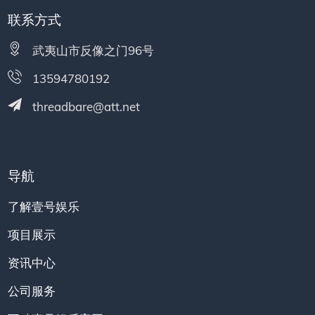
联系方式
武夷山市反像之门96号
13594780192
threadbare@att.net
导航
了解壹号娱乐
项目展示
资讯中心
公司服务