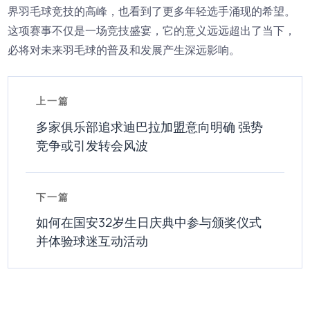
界羽毛球竞技的高峰，也看到了更多年轻选手涌现的希望。
这项赛事不仅是一场竞技盛宴，它的意义远远超出了当下，
必将对未来羽毛球的普及和发展产生深远影响。
上一篇
多家俱乐部追求迪巴拉加盟意向明确 强势
竞争或引发转会风波
下一篇
如何在国安32岁生日庆典中参与颁奖仪式
并体验球迷互动活动