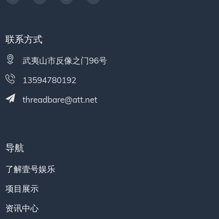
联系方式
武夷山市反像之门96号
13594780192
threadbare@att.net
导航
了解壹号娱乐
项目展示
资讯中心