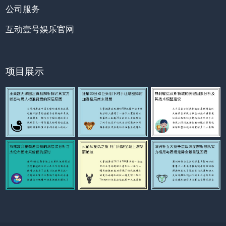
公司服务
互动壹号娱乐官网
项目展示