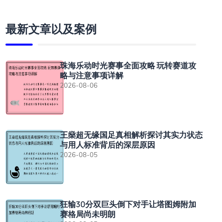
最新文章以及案例
珠海乐动时光赛事全面攻略 玩转赛道攻
略与注意事项详解
2026-08-06
王燊超无缘国足真相解析探讨其实力状态
与用人标准背后的深层原因
2026-08-05
狂输30分双巨头倒下对手让塔图姆附加
赛格局尚未明朗