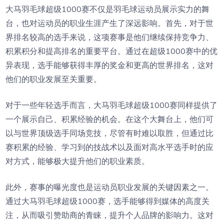
大马羽毛球超级1000赛不仅是羽毛球运动员展示实力的舞
台，也对运动员的职业生涯产生了深远影响。首先，对于世
界排名较高的选手来说，这项赛事是他们继续保持竞争力、
积累积分和提高排名的重要平台。通过在超级1000赛中的优
异表现，选手能够获得丰厚的奖金和更高的世界排名，这对
他们的职业发展至关重要。
对于一些年轻选手而言，大马羽毛球超级1000赛同样提供了
一个展示自己、积累经验的机会。在这个大舞台上，他们可
以与世界顶级选手同场竞技，尽管有时难以取胜，但通过比
赛积累的经验、学习到的技战术以及面对高水平选手时的应
对方式，能够极大提升他们的职业素质。
此外，赛事的曝光度也是运动员职业发展的关键因素之一。
通过大马羽毛球超级1000赛，选手能够得到媒体的高度关
注，从而吸引赞助商的青睐，提升个人品牌的影响力。这对