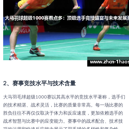
2、赛事竞技水平与技术含量
大马羽毛球超级1000赛以其高水平的竞技水平著称，选手们
的技术精湛、战术灵活，比赛的质量非常高。每一场比赛的
胜负往往不再仅仅取决于体力和反应速度，更加依赖选手的
战术智慧与比赛中的应变能力。赛事中的战术配合、技术技