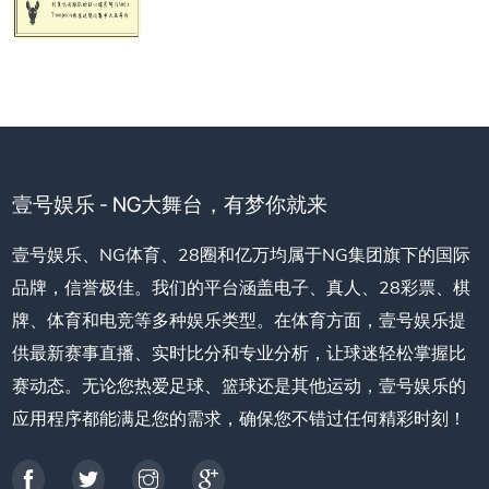
壹号娱乐 - NG大舞台，有梦你就来
壹号娱乐、NG体育、28圈和亿万均属于NG集团旗下的国际
品牌，信誉极佳。我们的平台涵盖电子、真人、28彩票、棋
牌、体育和电竞等多种娱乐类型。在体育方面，壹号娱乐提
供最新赛事直播、实时比分和专业分析，让球迷轻松掌握比
赛动态。无论您热爱足球、篮球还是其他运动，壹号娱乐的
应用程序都能满足您的需求，确保您不错过任何精彩时刻！