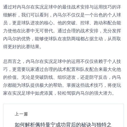
通过对内马尔在实况足球中的最佳战术安排与运用技巧的详
细解析，我们可以看到，内马尔不仅仅是一个出色的个人球
员，更是球队进攻的核心。他的突破、控球、跑动和配合能
力使他在比赛中无可替代。通过合理的战术安排，充分发挥
内马尔的优势，能够使球队在攻防两端都占据主动，从而取
得更好的比赛结果。
总而言之，内马尔在实况足球中的运用不仅仅依赖于个人技
巧，更需要玩家通过合理的战术配置和队友配合来最大化他
的价值。无论是突破防线、组织进攻，还是防守反击，内马
尔都能为球队提供极大的帮助。掌握这些战术技巧，将使玩
家在实况足球中如虎添翼，轻松驾驭内马尔的强大潜力。
上一篇
如何解析佩特曼宁成功背后的秘诀与独特之