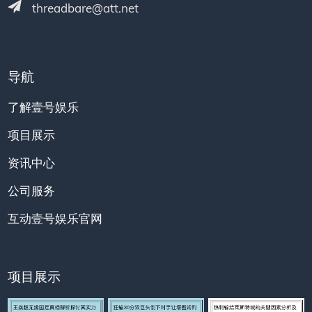
threadbare@att.net
导航
了解壹号娱乐
项目展示
资讯中心
公司服务
互动壹号娱乐官网
项目展示