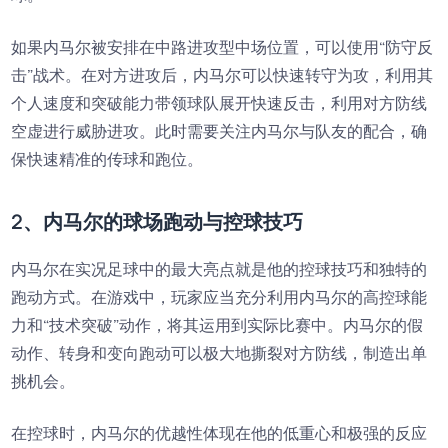
如果内马尔被安排在中路进攻型中场位置，可以使用“防守反
击”战术。在对方进攻后，内马尔可以快速转守为攻，利用其
个人速度和突破能力带领球队展开快速反击，利用对方防线
空虚进行威胁进攻。此时需要关注内马尔与队友的配合，确
保快速精准的传球和跑位。
2、内马尔的球场跑动与控球技巧
内马尔在实况足球中的最大亮点就是他的控球技巧和独特的
跑动方式。在游戏中，玩家应当充分利用内马尔的高控球能
力和“技术突破”动作，将其运用到实际比赛中。内马尔的假
动作、转身和变向跑动可以极大地撕裂对方防线，制造出单
挑机会。
在控球时，内马尔的优越性体现在他的低重心和极强的反应