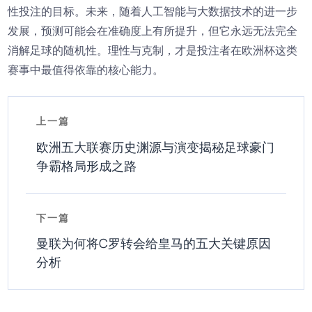
性投注的目标。未来，随着人工智能与大数据技术的进一步
发展，预测可能会在准确度上有所提升，但它永远无法完全
消解足球的随机性。理性与克制，才是投注者在欧洲杯这类
赛事中最值得依靠的核心能力。
上一篇
欧洲五大联赛历史渊源与演变揭秘足球豪门
争霸格局形成之路
下一篇
曼联为何将C罗转会给皇马的五大关键原因
分析