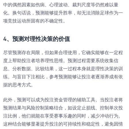
中的偶然因素如伤病、心理波动、裁判尺度等仍然难以量
化。换句话说，预测能够提升胜率，却无法消除足球作为一
项竞技运动所固有的不确定性。
4、预测对理性决策的价值
尽管预测存在局限，但如果合理使用，它确实能够在一定程
度上帮助投注者培养理性思维。预测过程需要系统收集信
息、分析数据、比较结果，这一过程本身就是理性决策的训
练。与盲目下注相比，参考预测能够让投注者逐渐养成有依
据的思考方式。
此外，预测可以成为投注资金管理的辅助工具。当投注者将
预测结果与风险控制策略结合，如设定止损线、控制单次投
注比例，他们就能在享受赛事乐趣的同时，减少冲动行为。
这种结合能够显著提升投注的可持续性和稳定性，避免因情