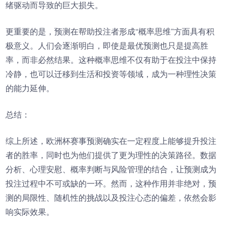
绪驱动而导致的巨大损失。
更重要的是，预测在帮助投注者形成“概率思维”方面具有积
极意义。人们会逐渐明白，即使是最优预测也只是提高胜
率，而非必然结果。这种概率思维不仅有助于在投注中保持
冷静，也可以迁移到生活和投资等领域，成为一种理性决策
的能力延伸。
总结：
综上所述，欧洲杯赛事预测确实在一定程度上能够提升投注
者的胜率，同时也为他们提供了更为理性的决策路径。数据
分析、心理安慰、概率判断与风险管理的结合，让预测成为
投注过程中不可或缺的一环。然而，这种作用并非绝对，预
测的局限性、随机性的挑战以及投注心态的偏差，依然会影
响实际效果。