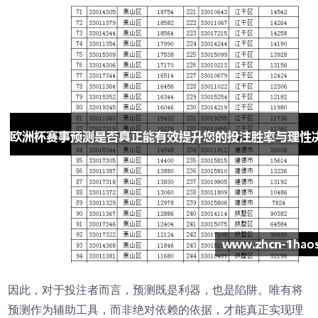
因此，对于投注者而言，预测既是利器，也是陷阱。唯有将
预测作为辅助工具，而非绝对依赖的依据，才能真正实现理