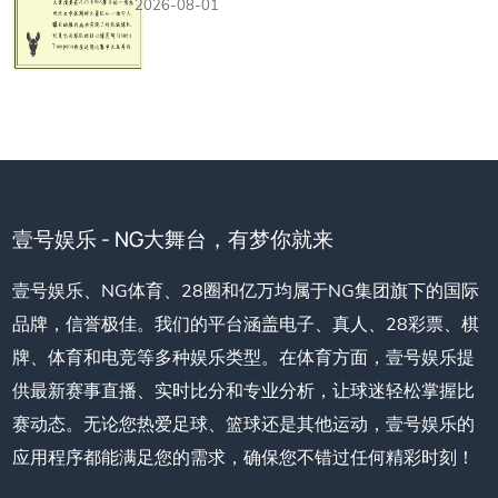
2026-08-01
壹号娱乐 - NG大舞台，有梦你就来
壹号娱乐、NG体育、28圈和亿万均属于NG集团旗下的国际
品牌，信誉极佳。我们的平台涵盖电子、真人、28彩票、棋
牌、体育和电竞等多种娱乐类型。在体育方面，壹号娱乐提
供最新赛事直播、实时比分和专业分析，让球迷轻松掌握比
赛动态。无论您热爱足球、篮球还是其他运动，壹号娱乐的
应用程序都能满足您的需求，确保您不错过任何精彩时刻！