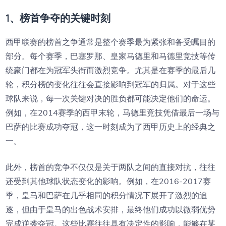
1、榜首争夺的关键时刻
西甲联赛的榜首之争通常是整个赛季最为紧张和备受瞩目的
部分。每个赛季，巴塞罗那、皇家马德里和马德里竞技等传
统豪门都在为冠军头衔而激烈竞争。尤其是在赛季的最后几
轮，积分榜的变化往往会直接影响到冠军的归属。对于这些
球队来说，每一次关键对决的胜负都可能决定他们的命运。
例如，在2014赛季的西甲末轮，马德里竞技凭借最后一场与
巴萨的比赛成功夺冠，这一时刻成为了西甲历史上的经典之
一。
此外，榜首的竞争不仅仅是关于两队之间的直接对抗，往往
还受到其他球队状态变化的影响。例如，在2016-2017赛
季，皇马和巴萨在几乎相同的积分情况下展开了激烈的追
逐，但由于皇马的出色战术安排，最终他们成功以微弱优势
完成逆袭夺冠。这些比赛往往具有决定性的影响，能够在某