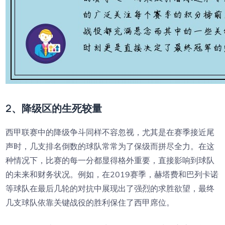
2、降级区的生死较量
西甲联赛中的降级争斗同样不容忽视，尤其是在赛季接近尾
声时，几支排名倒数的球队常常为了保级而拼尽全力。在这
种情况下，比赛的每一分都显得格外重要，直接影响到球队
的未来和财务状况。例如，在2019赛季，赫塔费和巴列卡诺
等球队在最后几轮的对抗中展现出了强烈的求胜欲望，最终
几支球队依靠关键战役的胜利保住了西甲席位。