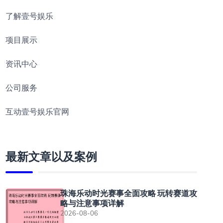
了解壹号娱乐
项目展示
资讯中心
公司服务
互动壹号娱乐官网
最新文章以及案例
珠海乐动时光赛事全面攻略 玩转赛道攻
略与注意事项详解
2026-08-06