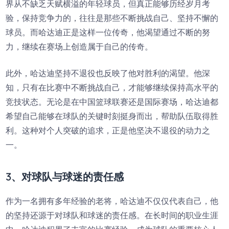
界从不缺乏天赋横溢的年轻球员，但真正能够历经岁月考
验，保持竞争力的，往往是那些不断挑战自己、坚持不懈的
球员。而哈达迪正是这样一位传奇，他渴望通过不断的努
力，继续在赛场上创造属于自己的传奇。
此外，哈达迪坚持不退役也反映了他对胜利的渴望。他深
知，只有在比赛中不断挑战自己，才能够继续保持高水平的
竞技状态。无论是在中国篮球联赛还是国际赛场，哈达迪都
希望自己能够在球队的关键时刻挺身而出，帮助队伍取得胜
利。这种对个人突破的追求，正是他坚决不退役的动力之
一。
3、对球队与球迷的责任感
作为一名拥有多年经验的老将，哈达迪不仅仅代表自己，他
的坚持还源于对球队和球迷的责任感。在长时间的职业生涯