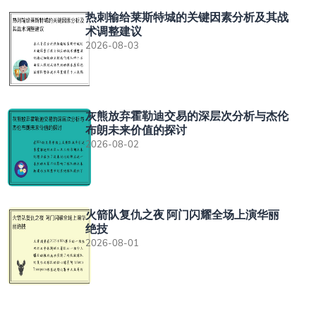
热刺输给莱斯特城的关键因素分析及其战
术调整建议
2026-08-03
灰熊放弃霍勒迪交易的深层次分析与杰伦
布朗未来价值的探讨
2026-08-02
火箭队复仇之夜 阿门闪耀全场上演华丽
绝技
2026-08-01