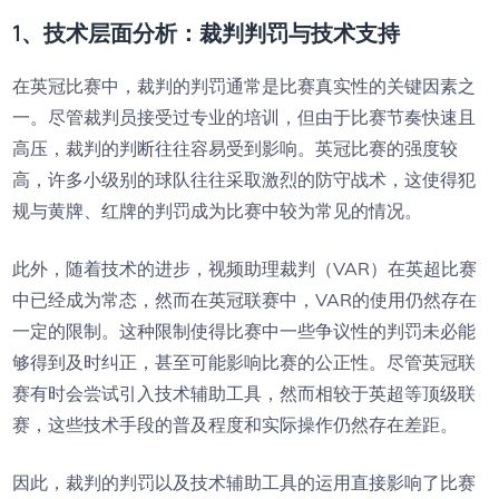
1、技术层面分析：裁判判罚与技术支持
在英冠比赛中，裁判的判罚通常是比赛真实性的关键因素之
一。尽管裁判员接受过专业的培训，但由于比赛节奏快速且
高压，裁判的判断往往容易受到影响。英冠比赛的强度较
高，许多小级别的球队往往采取激烈的防守战术，这使得犯
规与黄牌、红牌的判罚成为比赛中较为常见的情况。
此外，随着技术的进步，视频助理裁判（VAR）在英超比赛
中已经成为常态，然而在英冠联赛中，VAR的使用仍然存在
一定的限制。这种限制使得比赛中一些争议性的判罚未必能
够得到及时纠正，甚至可能影响比赛的公正性。尽管英冠联
赛有时会尝试引入技术辅助工具，然而相较于英超等顶级联
赛，这些技术手段的普及程度和实际操作仍然存在差距。
因此，裁判的判罚以及技术辅助工具的运用直接影响了比赛