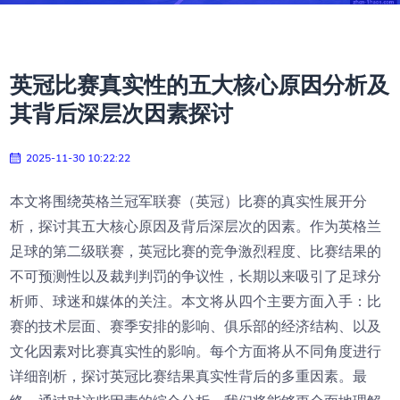
英冠比赛真实性的五大核心原因分析及
其背后深层次因素探讨
2025-11-30 10:22:22
本文将围绕英格兰冠军联赛（英冠）比赛的真实性展开分
析，探讨其五大核心原因及背后深层次的因素。作为英格兰
足球的第二级联赛，英冠比赛的竞争激烈程度、比赛结果的
不可预测性以及裁判判罚的争议性，长期以来吸引了足球分
析师、球迷和媒体的关注。本文将从四个主要方面入手：比
赛的技术层面、赛季安排的影响、俱乐部的经济结构、以及
文化因素对比赛真实性的影响。每个方面将从不同角度进行
详细剖析，探讨英冠比赛结果真实性背后的多重因素。最