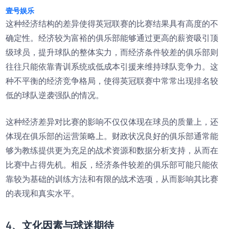
壹号娱乐
这种经济结构的差异使得英冠联赛的比赛结果具有高度的不
确定性。经济较为富裕的俱乐部能够通过更高的薪资吸引顶
级球员，提升球队的整体实力，而经济条件较差的俱乐部则
往往只能依靠青训系统或低成本引援来维持球队竞争力。这
种不平衡的经济竞争格局，使得英冠联赛中常常出现排名较
低的球队逆袭强队的情况。
这种经济差异对比赛的影响不仅仅体现在球员的质量上，还
体现在俱乐部的运营策略上。财政状况良好的俱乐部通常能
够为教练提供更为充足的战术资源和数据分析支持，从而在
比赛中占得先机。相反，经济条件较差的俱乐部可能只能依
靠较为基础的训练方法和有限的战术选项，从而影响其比赛
的表现和真实水平。
4、文化因素与球迷期待