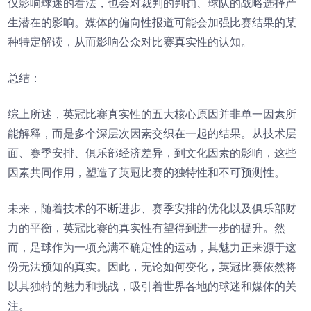
仅影响球迷的看法，也会对裁判的判罚、球队的战略选择产
生潜在的影响。媒体的偏向性报道可能会加强比赛结果的某
种特定解读，从而影响公众对比赛真实性的认知。
总结：
综上所述，英冠比赛真实性的五大核心原因并非单一因素所
能解释，而是多个深层次因素交织在一起的结果。从技术层
面、赛季安排、俱乐部经济差异，到文化因素的影响，这些
因素共同作用，塑造了英冠比赛的独特性和不可预测性。
未来，随着技术的不断进步、赛季安排的优化以及俱乐部财
力的平衡，英冠比赛的真实性有望得到进一步的提升。然
而，足球作为一项充满不确定性的运动，其魅力正来源于这
份无法预知的真实。因此，无论如何变化，英冠比赛依然将
以其独特的魅力和挑战，吸引着世界各地的球迷和媒体的关
注。