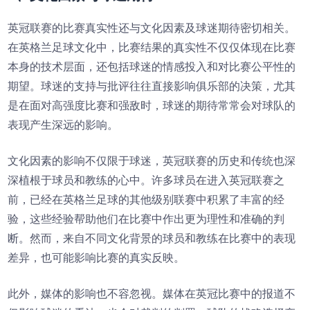
英冠联赛的比赛真实性还与文化因素及球迷期待密切相关。
在英格兰足球文化中，比赛结果的真实性不仅仅体现在比赛
本身的技术层面，还包括球迷的情感投入和对比赛公平性的
期望。球迷的支持与批评往往直接影响俱乐部的决策，尤其
是在面对高强度比赛和强敌时，球迷的期待常常会对球队的
表现产生深远的影响。
文化因素的影响不仅限于球迷，英冠联赛的历史和传统也深
深植根于球员和教练的心中。许多球员在进入英冠联赛之
前，已经在英格兰足球的其他级别联赛中积累了丰富的经
验，这些经验帮助他们在比赛中作出更为理性和准确的判
断。然而，来自不同文化背景的球员和教练在比赛中的表现
差异，也可能影响比赛的真实反映。
此外，媒体的影响也不容忽视。媒体在英冠比赛中的报道不