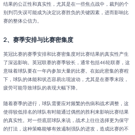
结果的公正性和真实性，尤其是在一些焦点战中，裁判的个
别判罚失误可能成为决定比赛胜负的关键因素，进而影响比
赛的整体公信力。
2、赛季安排与比赛密集度
英冠比赛的赛季安排和比赛密集度对比赛结果的真实性产生
了深远影响。英冠联赛的赛季较长，通常包括46轮联赛，这
意味着球队要在一年内参加大量的比赛。在如此密集的赛程
下，球队的体能和状态容易出现波动，尤其是在赛季末段，
疲劳可能导致球队的表现大幅下降。
随着赛季的进行，球队需要应对频繁的伤病和战术调整，这
使得较低排名的球队有时能通过偶然的胜利来影响比赛结果
的真实性。对一些底层球队来说，战术上往往选择更为保守
的打法，这种策略能够有效遏制强队的进攻，造成比赛的不