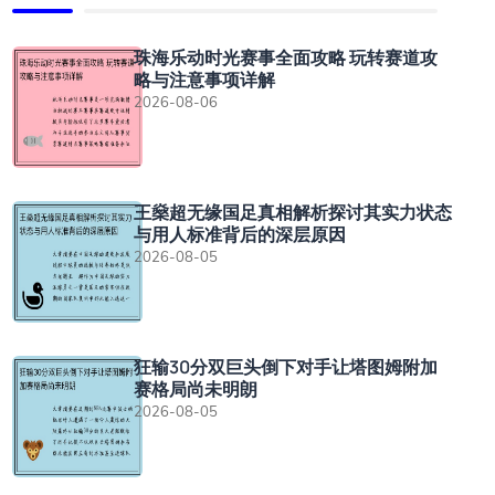
珠海乐动时光赛事全面攻略 玩转赛道攻
略与注意事项详解
2026-08-06
王燊超无缘国足真相解析探讨其实力状态
与用人标准背后的深层原因
2026-08-05
狂输30分双巨头倒下对手让塔图姆附加
赛格局尚未明朗
2026-08-05