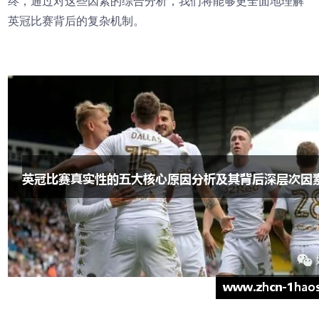
终，通过对这些因素的综合分析，我们将能够更全面地理解
英冠比赛背后的复杂机制。