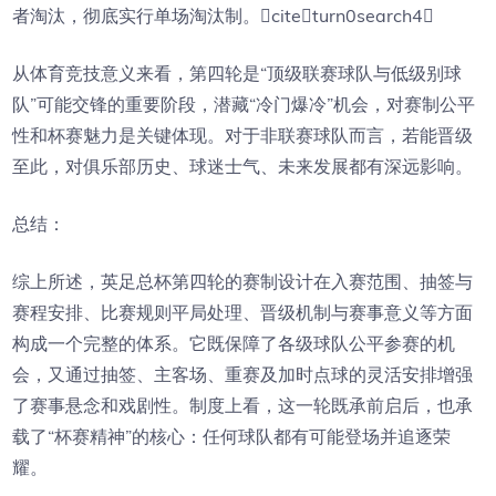
者淘汰，彻底实行单场淘汰制。citeturn0search4
从体育竞技意义来看，第四轮是“顶级联赛球队与低级别球
队”可能交锋的重要阶段，潜藏“冷门爆冷”机会，对赛制公平
性和杯赛魅力是关键体现。对于非联赛球队而言，若能晋级
至此，对俱乐部历史、球迷士气、未来发展都有深远影响。
总结：
综上所述，英足总杯第四轮的赛制设计在入赛范围、抽签与
赛程安排、比赛规则平局处理、晋级机制与赛事意义等方面
构成一个完整的体系。它既保障了各级球队公平参赛的机
会，又通过抽签、主客场、重赛及加时点球的灵活安排增强
了赛事悬念和戏剧性。制度上看，这一轮既承前启后，也承
载了“杯赛精神”的核心：任何球队都有可能登场并追逐荣
耀。