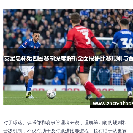
对于球迷、俱乐部和赛事管理者来说，理解第四轮的规则和
晋级机制，不仅有助于及时跟进比赛进程，也有助于从更宽