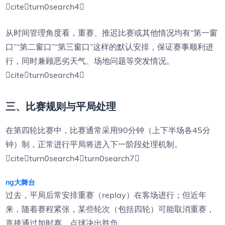
citeturn0search4
从时间管理角度看，重赛、推迟比赛或其他情况均有“第一窗
口”“第二窗口”“第三窗口”这样的默认安排，保证赛事顺利进
行，同时兼顾恶劣天气、场地问题等突发情况。
citeturn0search4
三、比赛规则与平局处理
在第四轮比赛中，比赛通常采用90分钟（上下半场各45分
钟）制，正常进行平局将进入下一阶段处理机制。
citeturn0search4turn0search7
ng大舞台
过去，平局后常安排重赛（replay）在客场进行；但近年
来，随着赛程紧张，某些轮次（包括四轮）可能取消重赛，
直接通过加时赛、点球决出胜负。