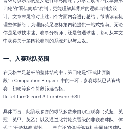
晋级对俱乐部的意义进行详尽阐述，力求让读者不仅掌握第
四轮的“看似简单”赛制，更能理解其背后的逻辑与制度设
计。文章末尾将对上述四个方面内容进行总结，帮助读者梳
理整体脉络，为理解英足总杯第四轮提供一站式指南。无论
你是足球技术迷、赛事分析师，还是普通球迷，都可从本文
中获得关于第四轮赛制的系统知识与启发。
一、入赛球队范围
在英格兰足总杯的整体结构中，第四轮是“正式比赛阶
段”（Competition Proper）中的一环，参赛球队已从资格
赛、初轮等多个阶段筛选合格。
citeturn0search3turn0search8
具体而言，此阶段参赛的球队多数来自职业联赛（英超、英
冠、英甲、英乙）以及通过此前轮次晋级的非联赛球队，体
现了“开放杯赛”特性——更广泛的俱乐部有机会同顶级球队