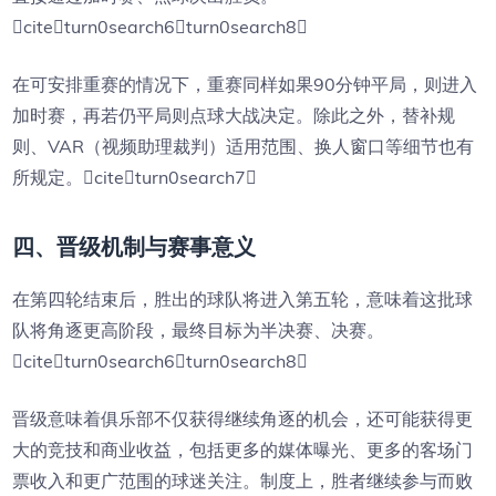
citeturn0search6turn0search8
在可安排重赛的情况下，重赛同样如果90分钟平局，则进入
加时赛，再若仍平局则点球大战决定。除此之外，替补规
则、VAR（视频助理裁判）适用范围、换人窗口等细节也有
所规定。citeturn0search7
四、晋级机制与赛事意义
在第四轮结束后，胜出的球队将进入第五轮，意味着这批球
队将角逐更高阶段，最终目标为半决赛、决赛。
citeturn0search6turn0search8
晋级意味着俱乐部不仅获得继续角逐的机会，还可能获得更
大的竞技和商业收益，包括更多的媒体曝光、更多的客场门
票收入和更广范围的球迷关注。制度上，胜者继续参与而败