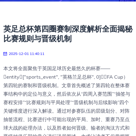
英足总杯第四圈赛制深度解析全面揭秘
比赛规则与晋级机制
2025-12-01 11:40:11
本文将全面聚焦于英国足球历史最悠久的杯赛——
entity["sports_event", "英格兰足总杯", 0]（FA Cup）
第四轮的赛制和晋级机制。文章首先概述了第四轮在整体赛
事结构中的定位与意义，然后依次从“四周入赛范围”“抽签与
赛程安排”“比赛规则与平局处理”“晋级机制与后续影响”四个
关键维度进行深入解读。通过对参赛队伍的层级划分、对阵
抽签流程、比赛进行中可能出现的平局、加时、重赛乃至点
球大战的处理办法，以及胜者如何晋级、输者的淘汰方式和