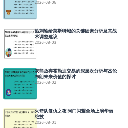
2026-08-05
热刺输给莱斯特城的关键因素分析及其战
术调整建议
2026-08-03
灰熊放弃霍勒迪交易的深层次分析与杰伦
布朗未来价值的探讨
2026-08-02
火箭队复仇之夜 阿门闪耀全场上演华丽
绝技
2026-08-01