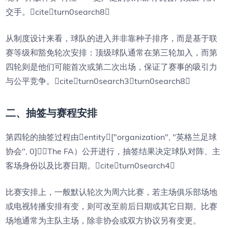
交手。citeturn0search8
从制度设计来看，球队的进入并非靠种子排序，而是基于联
赛等级和豁免轮次安排：顶级球队通常在第三轮加入，而第
四轮则是他们可能首次或第二次出场，保证了赛事的吸引力
与公平竞争。citeturn0search3turn0search8
二、抽签与赛程安排
第四轮的抽签过程由entity["organization", "英格兰足球
协会", 0]（The FA）公开进行，抽签结果决定球队对阵、主
客场身份以及比赛日期。citeturn0search4
比赛安排上，一般默认轮次为周六比赛，若主场俱乐部场地
或电视转播安排有变，则可改至前后日期或其它日期。比赛
场地通常为主队主场，除非协会或双方协议另有变更。