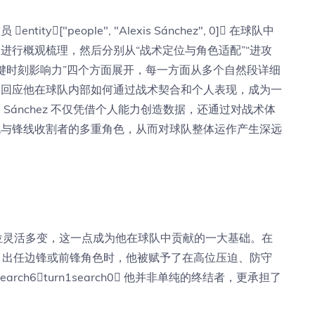
["people", "Alexis Sánchez", 0] 在球队中
进行概观梳理，然后分别从“战术定位与角色适配”“进攻
关键时刻影响力”四个方面展开，每一方面从多个自然段详细
，回应他在球队内部如何通过战术契合和个人表现，成为一
ánchez 不仅凭借个人能力创造数据，还通过对战术体
机与锋线收割者的多重角色，从而对球队整体运作产生深远
术定位灵活多变，这一点成为他在球队中贡献的一大基础。在
senal",0] 出任边锋或前锋角色时，他被赋予了在高位压迫、防守
arch6turn1search0 他并非单纯的终结者，更承担了