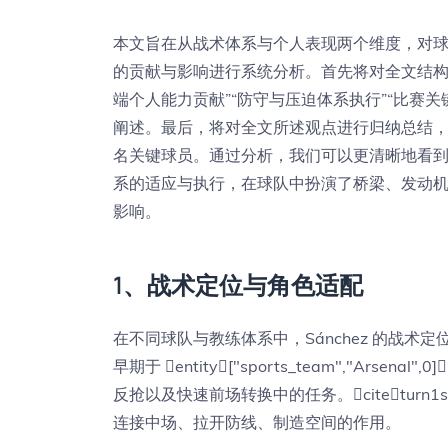
本文旨在从战术体系与个人表现两个维度，对球员 entity
的贡献与影响进行系统分析。首先将对全文结构
端个人能力贡献”“防守与压迫体系执行”“比赛
阐述。最后，将对全文所述观点进行归纳总结
名关键球员。通过分析，我们可以更清晰地看到 S
系的适应与执行，在球队中扮演了桥梁、发动
影响。
1、战术定位与角色适配
在不同球队与教练体系中，Sánchez 的战
早期于 entity["sports_team","Ar
反抢以及快速前场转换中的任务。citeturn1se
连接中场、拉开防线、制造空间的作用。