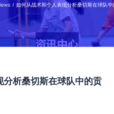
News
如何从战术和个人表现分析桑切斯在球队中
现分析桑切斯在球队中的贡