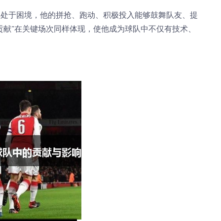
队处于困境，他的拼抢、跑动、积极投入能够鼓舞队友、提
贡献”在关键场次同样体现，使他成为球队中不仅有技术、