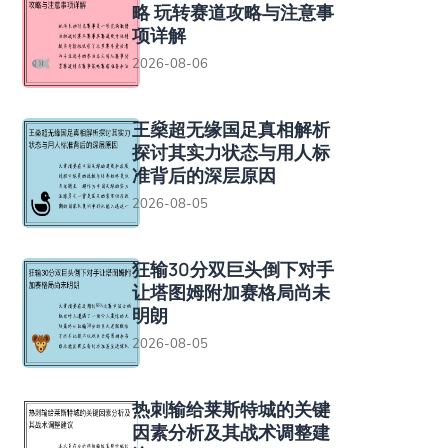
略 玩转赛道攻略与注意事
项详解
2026-08-06
王燊超无缘国足真相解析
探讨其实力状态与用人标
准背后的深层原因
2026-08-05
狂输30分双巨头倒下对手
让塔图姆附加赛格局尚未
明朗
2026-08-05
热刺输给莱斯特城的关键
因素分析及其战术调整建