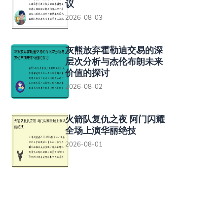
议
2026-08-03
灰熊放弃霍勒迪交易的深
层次分析与杰伦布朗未来
价值的探讨
2026-08-02
火箭队复仇之夜 阿门闪耀
全场上演华丽绝技
2026-08-01