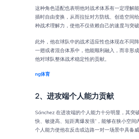
这种角色适配也表明他对战术体系有一定理解
插时自由变换，从而拉扯对方防线、创造空间给队友插上。c
种战术理解力，使他不仅依赖自己的速度与突
此外，他在球队中的战术适应性也体现在不同
一翅或者混合体系中，他能顺利融入，而非形成战术上的
他对球队整体战术稳定性的贡献。
ng体育
2、进攻端个人能力贡献
Sánchez 在进攻端的个人能力十分明显，其
快、敏捷高、短距离爆发强”，能够在狭小空间内制造机会。
个人能力使他在反击或边路一对一场景中具备