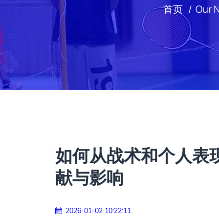
首页
Our 
如何从战术和个人表
献与影响
2026-01-02 10:22:11