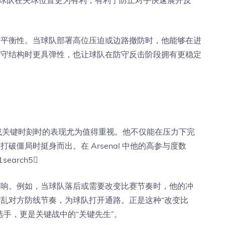
的平衡性。当球队部署高位压迫或边路撤防时，他能够在进
攻守结构时更具弹性，也让球队在防守反击阶段拥有更稳定
比赛或关键时刻时的表现尤为值得重视。他不仅能在压力下完
僵局时挺身而出。在 Arsenal 中他的高参与度数
search5
影响。例如，当球队落后或需要改变比赛节奏时，他的冲
乱对方防线节奏，为球队打开通路。正是这种“改变比
手，更是关键战中的“关键先生”。