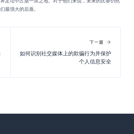
世界足坛中占据一席之地。对于他们来说，未来的比赛仍然
他们最强大的后盾。
下一篇
为
如何识别社交媒体上的欺骗行为并保护
个人信息安全