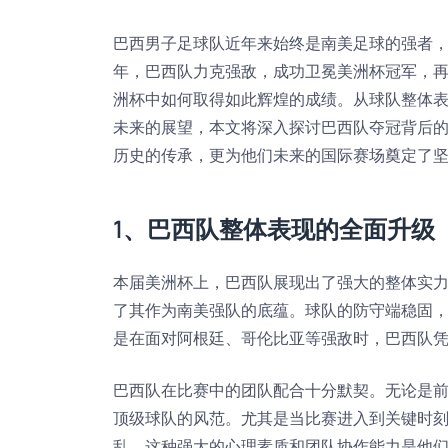
巴西男子足球队近年来始终是南美足球的强者，
年，巴西队力克强敌，成功卫冕美洲杯冠军，
洲杯中如何取得如此辉煌的成绩。从球队整体
未来的展望，本文将深入探讨巴西队夺冠背后
历史的传承，更为他们未来的国际赛场奠定了
1、巴西队整体表现的全面升级
本届美洲杯上，巴西队展现出了强大的整体实
了其作为南美强队的底蕴。球队的防守端稳固
是在面对阿根廷、哥伦比亚等强敌时，巴西队
巴西队在比赛中的团队配合十分默契。无论是
顶级球队的风范。尤其是当比赛进入到关键时
乱。这种强大的心理素质和团队协作能力是他