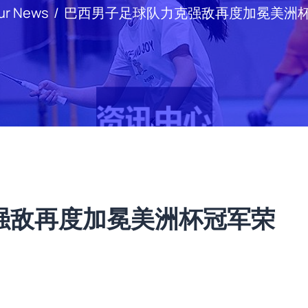
ur News
巴西男子足球队力克强敌再度加冕美洲
强敌再度加冕美洲杯冠军荣