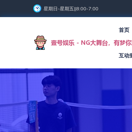
星期日-星期五||8:00-7:00
首页
互动