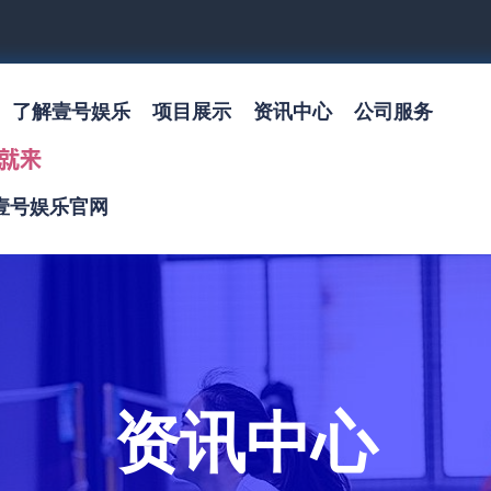
了解壹号娱乐
项目展示
资讯中心
公司服务
壹号娱乐官网
资讯中心