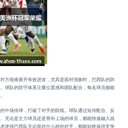
得对方很难展开有效进攻，尤其是面对强敌时，巴西队的防
率。球队的防守体系注重位置感和团队配合，每名球员都能
率。
活的中场传球，打破了对手的防线。球队通过短传配合、反
会。无论是主力球员还是替补上场的球员，都能快速融入战
战术使得巴西队无论面对什么样的对手，都能始终保持竞争