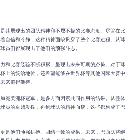
的是其展现出的团队精神和不屈不挠的比赛态度。尽管在比
持着自信和冷静，这种精神面貌贯穿了整个比赛过程。从球
的球员们都展现出了他们的顽强斗志。
能力和比赛经验不断积累，呈现出未来可期的态势。对于球
洲杯上的统治地位，还希望能够在世界杯等其他国际大赛中
的未来值得期待。
度加冕美洲杯冠军，是多方面因素共同作用的结果。从整体
键球员的卓越发挥，再到球队的精神面貌，这些都构成了巴
，更是他们顽强拼搏、团结一致的成果。未来，巴西队将继