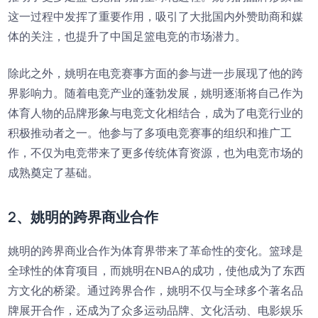
这一过程中发挥了重要作用，吸引了大批国内外赞助商和媒
体的关注，也提升了中国足篮电竞的市场潜力。
除此之外，姚明在电竞赛事方面的参与进一步展现了他的跨
界影响力。随着电竞产业的蓬勃发展，姚明逐渐将自己作为
体育人物的品牌形象与电竞文化相结合，成为了电竞行业的
积极推动者之一。他参与了多项电竞赛事的组织和推广工
作，不仅为电竞带来了更多传统体育资源，也为电竞市场的
成熟奠定了基础。
2、姚明的跨界商业合作
姚明的跨界商业合作为体育界带来了革命性的变化。篮球是
全球性的体育项目，而姚明在NBA的成功，使他成为了东西
方文化的桥梁。通过跨界合作，姚明不仅与全球多个著名品
牌展开合作，还成为了众多运动品牌、文化活动、电影娱乐