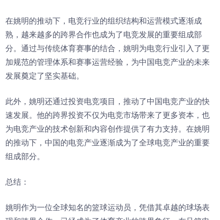
在姚明的推动下，电竞行业的组织结构和运营模式逐渐成
熟，越来越多的跨界合作也成为了电竞发展的重要组成部
分。通过与传统体育赛事的结合，姚明为电竞行业引入了更
加规范的管理体系和赛事运营经验，为中国电竞产业的未来
发展奠定了坚实基础。
此外，姚明还通过投资电竞项目，推动了中国电竞产业的快
速发展。他的跨界投资不仅为电竞市场带来了更多资本，也
为电竞产业的技术创新和内容创作提供了有力支持。在姚明
的推动下，中国的电竞产业逐渐成为了全球电竞产业的重要
组成部分。
总结：
姚明作为一位全球知名的篮球运动员，凭借其卓越的球场表