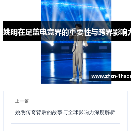
上一篇
姚明传奇背后的故事与全球影响力深度解析