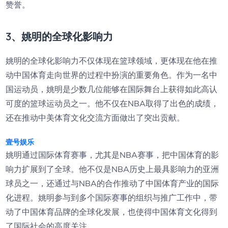
赞誉。
3、姚明的全球化影响力
姚明的全球化影响力不仅体现在篮球领域，更体现在他在推
动中国体育走向世界的过程中扮演的重要角色。作为一名中
国运动员，姚明是少数几位能够在国际舞台上获得如此高认
可度的篮球运动员之一。他不仅在NBA取得了出色的成绩，
还在推动中美体育文化交流方面做出了突出贡献。
壹号娱乐
姚明通过国际体育赛事，尤其是NBA赛事，把中国体育的影
响力扩展到了全球。他不仅是NBA历史上最具影响力的亚洲
球员之一，还通过与NBA的合作推动了中国体育产业的国际
化进程。姚明参与到多个国际赛事的组织与推广工作中，带
动了中国体育品牌的全球化发展，也使得中国体育文化得到
了国际社会的高度关注。