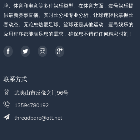
牌、体育和电竞等多种娱乐类型。在体育方面，壹号娱乐提
供最新赛事直播、实时比分和专业分析，让球迷轻松掌握比
赛动态。无论您热爱足球、篮球还是其他运动，壹号娱乐的
应用程序都能满足您的需求，确保您不错过任何精彩时刻！
联系方式
武夷山市反像之门96号
13594780192
threadbare@att.net