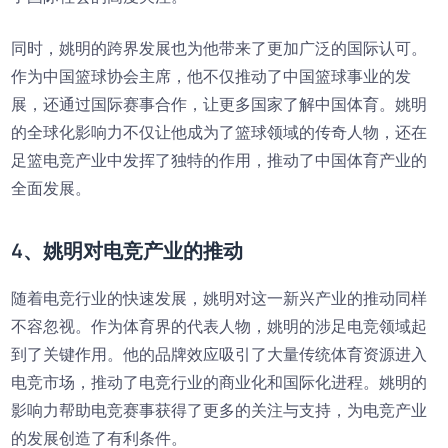
同时，姚明的跨界发展也为他带来了更加广泛的国际认可。
作为中国篮球协会主席，他不仅推动了中国篮球事业的发
展，还通过国际赛事合作，让更多国家了解中国体育。姚明
的全球化影响力不仅让他成为了篮球领域的传奇人物，还在
足篮电竞产业中发挥了独特的作用，推动了中国体育产业的
全面发展。
4、姚明对电竞产业的推动
随着电竞行业的快速发展，姚明对这一新兴产业的推动同样
不容忽视。作为体育界的代表人物，姚明的涉足电竞领域起
到了关键作用。他的品牌效应吸引了大量传统体育资源进入
电竞市场，推动了电竞行业的商业化和国际化进程。姚明的
影响力帮助电竞赛事获得了更多的关注与支持，为电竞产业
的发展创造了有利条件。