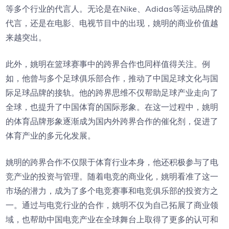
等多个行业的代言人。无论是在Nike、Adidas等运动品牌的
代言，还是在电影、电视节目中的出现，姚明的商业价值越
来越突出。
此外，姚明在篮球赛事中的跨界合作也同样值得关注。例
如，他曾与多个足球俱乐部合作，推动了中国足球文化与国
际足球品牌的接轨。他的跨界思维不仅帮助足球产业走向了
全球，也提升了中国体育的国际形象。在这一过程中，姚明
的体育品牌形象逐渐成为国内外跨界合作的催化剂，促进了
体育产业的多元化发展。
姚明的跨界合作不仅限于体育行业本身，他还积极参与了电
竞产业的投资与管理。随着电竞的商业化，姚明看准了这一
市场的潜力，成为了多个电竞赛事和电竞俱乐部的投资方之
一。通过与电竞行业的合作，姚明不仅为自己拓展了商业领
域，也帮助中国电竞产业在全球舞台上取得了更多的认可和