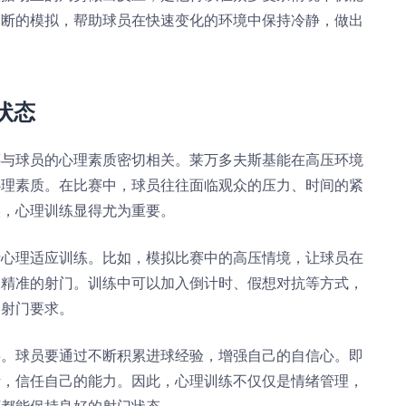
判断的模拟，帮助球员在快速变化的环境中保持冷静，做出
状态
还与球员的心理素质密切相关。莱万多夫斯基能在高压环境
心理素质。在比赛中，球员往往面临观众的压力、时间的紧
候，心理训练显得尤为重要。
行心理适应训练。比如，模拟比赛中的高压情境，让球员在
和精准的射门。训练中可以加入倒计时、假想对抗等方式，
的射门要求。
要。球员要通过不断积累进球经验，增强自己的自信心。即
断，信任自己的能力。因此，心理训练不仅仅是情绪管理，