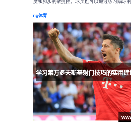
度和脚步的敏捷性。球员也可以通过练习踢球
ng体育