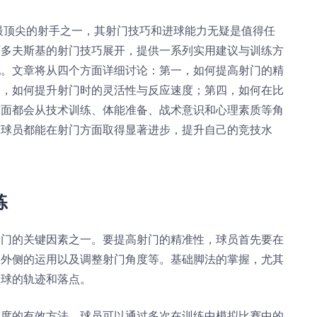
最顶尖的射手之一，其射门技巧和进球能力无疑是值得任
万多夫斯基的射门技巧展开，提供一系列实用建议与训练方
现。文章将从四个方面详细讨论：第一，如何提高射门的精
三，如何提升射门时的灵活性与反应速度；第四，如何在比
方面都会从技术训练、体能准备、战术意识和心理素质等角
何球员都能在射门方面取得显著进步，提升自己的竞技水
练
破门的关键因素之一。要提高射门的精准性，球员首先要在
内外侧的运用以及调整射门角度等。基础脚法的掌握，尤其
制球的轨迹和落点。
准度的有效方法。球员可以通过多次在训练中模拟比赛中的