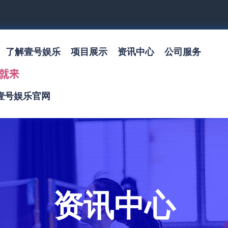
了解壹号娱乐
项目展示
资讯中心
公司服务
壹号娱乐官网
资讯中心