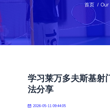
首页
Our
学习莱万多夫斯基射
法分享
2026-05-11 09:44:05