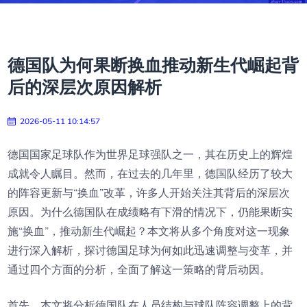
德国队为何果断换血推动新生代崛起背
后的深层次原因解析
2026-05-11 10:14:57
德国国家足球队作为世界足球强队之一，其在历史上的辉煌
成就令人瞩目。然而，在过去的几年里，德国队经历了较大
的阵容更新与“换血”改革，许多人开始关注其背后的深层次
原因。为什么德国队在成绩略有下滑的情况下，仍能果断实
施“换血”，推动新生代崛起？本文将从多个角度对这一现象
进行深入解析，探讨德国足球为何如此迅速调整与变革，并
通过四个方面的分析，全面了解这一策略的背后动因。
首先，本文将分析德国队在人员结构与球队阵容调整上的背