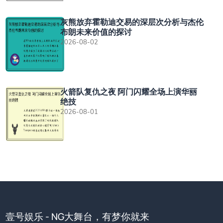
灰熊放弃霍勒迪交易的深层次分析与杰伦
布朗未来价值的探讨
2026-08-02
火箭队复仇之夜 阿门闪耀全场上演华丽
绝技
2026-08-01
壹号娱乐 - NG大舞台，有梦你就来