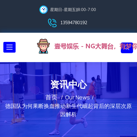
星期日-星期五||8:00-7:00
13594780192
资讯中心
首页
Our News
德国队为何果断换血推动新生代崛起背后的深层次原
因解析