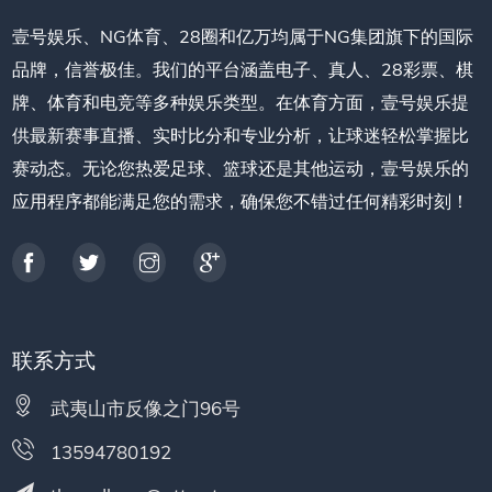
壹号娱乐、NG体育、28圈和亿万均属于NG集团旗下的国际
品牌，信誉极佳。我们的平台涵盖电子、真人、28彩票、棋
牌、体育和电竞等多种娱乐类型。在体育方面，壹号娱乐提
供最新赛事直播、实时比分和专业分析，让球迷轻松掌握比
赛动态。无论您热爱足球、篮球还是其他运动，壹号娱乐的
应用程序都能满足您的需求，确保您不错过任何精彩时刻！
联系方式
武夷山市反像之门96号
13594780192