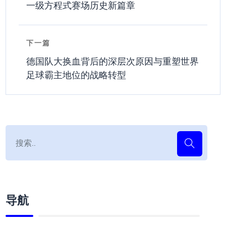
一级方程式赛场历史新篇章
下一篇
德国队大换血背后的深层次原因与重塑世界
足球霸主地位的战略转型
导航