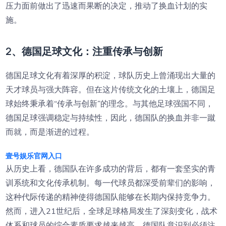
压力面前做出了迅速而果断的决定，推动了换血计划的实
施。
2、德国足球文化：注重传承与创新
德国足球文化有着深厚的积淀，球队历史上曾涌现出大量的
天才球员与强大阵容。但在这片传统文化的土壤上，德国足
球始终秉承着“传承与创新”的理念。与其他足球强国不同，
德国足球强调稳定与持续性，因此，德国队的换血并非一蹴
而就，而是渐进的过程。
壹号娱乐官网入口
从历史上看，德国队在许多成功的背后，都有一套坚实的青
训系统和文化传承机制。每一代球员都深受前辈们的影响，
这种代际传递的精神使得德国队能够在长期内保持竞争力。
然而，进入21世纪后，全球足球格局发生了深刻变化，战术
体系和球员的综合素质要求越来越高，德国队意识到必须注