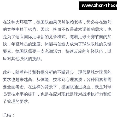
在这种大环境下，德国队如果仍然依赖老将，势必会在激烈
的竞争中处于劣势。因此，换血不仅是战术调整的需求，也
是为了适应国际足坛新的竞争模式。随着足球比赛节奏的加
快，年轻球员的速度、体能与创造力成为了球队取胜的关键
要素。德国队需要一支充满活力、快速反应的年轻队伍，以
应对其他强队的挑战。
此外，随着科技和数据分析的不断进步，现代足球对球员的
要求也越来越高。从体能、技术到心理素质，各种因素都需
要全面考虑。在这样的背景下，德国队通过换血，既是对球
员竞技水平的提升，也是在应对现代足球对战术执行力和细
节管理的要求。
总结：