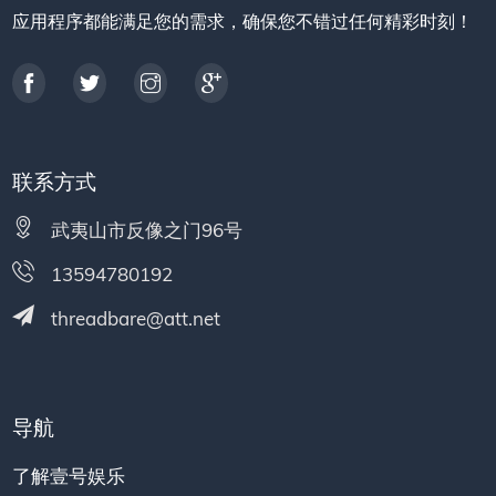
应用程序都能满足您的需求，确保您不错过任何精彩时刻！
联系方式
武夷山市反像之门96号
13594780192
threadbare@att.net
导航
了解壹号娱乐