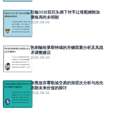
狂输30分双巨头倒下对手让塔图姆附加
赛格局尚未明朗
2026-08-05
热刺输给莱斯特城的关键因素分析及其战
术调整建议
2026-08-03
灰熊放弃霍勒迪交易的深层次分析与杰伦
布朗未来价值的探讨
2026-08-02