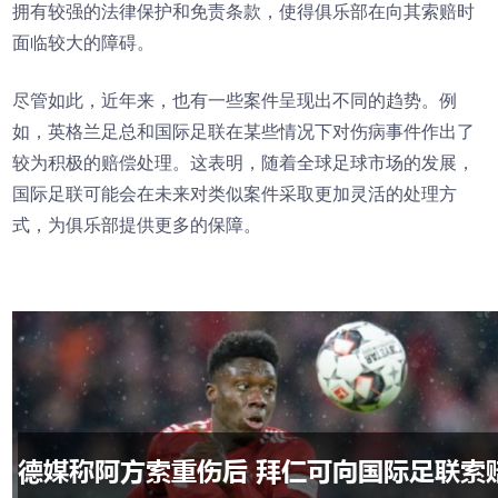
拥有较强的法律保护和免责条款，使得俱乐部在向其索赔时
面临较大的障碍。
尽管如此，近年来，也有一些案件呈现出不同的趋势。例
如，英格兰足总和国际足联在某些情况下对伤病事件作出了
较为积极的赔偿处理。这表明，随着全球足球市场的发展，
国际足联可能会在未来对类似案件采取更加灵活的处理方
式，为俱乐部提供更多的保障。