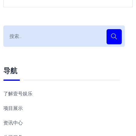
导航
了解壹号娱乐
项目展示
资讯中心