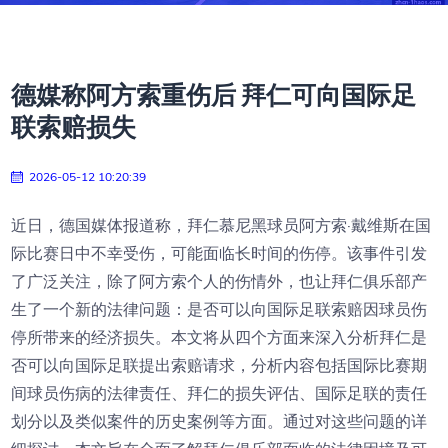
德媒称阿方索重伤后 拜仁可向国际足
联索赔损失
2026-05-12 10:20:39
近日，德国媒体报道称，拜仁慕尼黑球员阿方索·戴维斯在国
际比赛日中不幸受伤，可能面临长时间的伤停。该事件引发
了广泛关注，除了阿方索个人的伤情外，也让拜仁俱乐部产
生了一个新的法律问题：是否可以向国际足联索赔因球员伤
停所带来的经济损失。本文将从四个方面来深入分析拜仁是
否可以向国际足联提出索赔请求，分析内容包括国际比赛期
间球员伤病的法律责任、拜仁的损失评估、国际足联的责任
划分以及类似案件的历史案例等方面。通过对这些问题的详