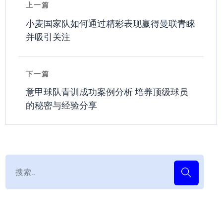
上一篇
小麦国家队如何通过精彩表现赢得曼联青睐
并吸引关注
下一篇
意甲球队青训成功案例分析 培养顶级球员
的秘密与经验分享