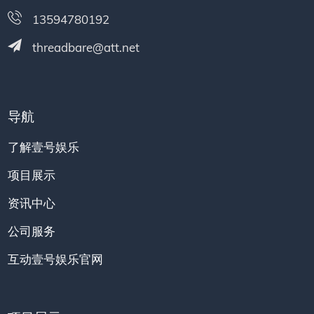
13594780192
threadbare@att.net
导航
了解壹号娱乐
项目展示
资讯中心
公司服务
互动壹号娱乐官网