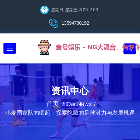
星期日-星期五||8:00-7:00
13594780192
资讯中心
首页
Our News
小麦国家队的崛起：探索隐藏的足球潜力与发展机遇