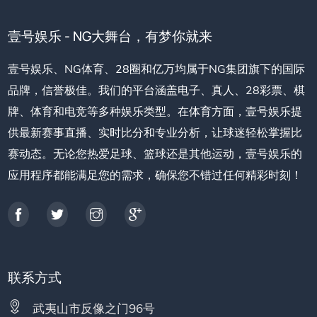
壹号娱乐 - NG大舞台，有梦你就来
壹号娱乐、NG体育、28圈和亿万均属于NG集团旗下的国际
品牌，信誉极佳。我们的平台涵盖电子、真人、28彩票、棋
牌、体育和电竞等多种娱乐类型。在体育方面，壹号娱乐提
供最新赛事直播、实时比分和专业分析，让球迷轻松掌握比
赛动态。无论您热爱足球、篮球还是其他运动，壹号娱乐的
应用程序都能满足您的需求，确保您不错过任何精彩时刻！
联系方式
武夷山市反像之门96号