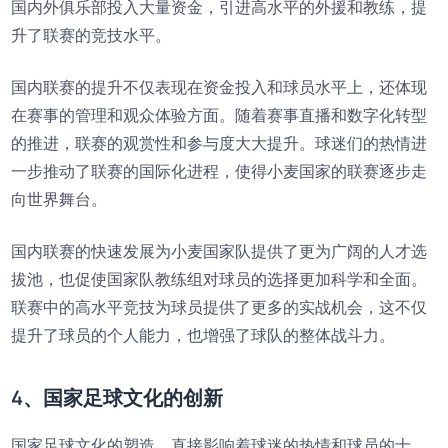
国内外俱乐部投入大量资金，引进高水平的外援和教练，提
升了联赛的竞技水平。
国内联赛的提升不仅表现在资金投入和球员水平上，还体现
在赛事的管理和观众体验方面。随着赛事直播和数字化转型
的推进，联赛的观赏性和参与度大大提升。球迷们的热情进
一步推动了联赛的国际化进程，使得小麦国家的联赛逐步走
向世界舞台。
国内联赛的快速发展为小麦国家队提供了更为广阔的人才选
拔池，也促使国家队教练组对球员的选择更加科学和全面。
联赛中的高水平竞技为球员提供了更多的实战机会，这不仅
提升了球员的个人能力，也增强了球队的整体战斗力。
4、国家足球文化的创新
国家足球文化的塑造，直接影响着球迷的热情和球员的士