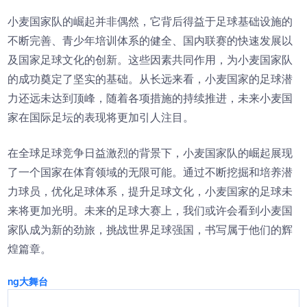
小麦国家队的崛起并非偶然，它背后得益于足球基础设施的
不断完善、青少年培训体系的健全、国内联赛的快速发展以
及国家足球文化的创新。这些因素共同作用，为小麦国家队
的成功奠定了坚实的基础。从长远来看，小麦国家的足球潜
力还远未达到顶峰，随着各项措施的持续推进，未来小麦国
家在国际足坛的表现将更加引人注目。
在全球足球竞争日益激烈的背景下，小麦国家队的崛起展现
了一个国家在体育领域的无限可能。通过不断挖掘和培养潜
力球员，优化足球体系，提升足球文化，小麦国家的足球未
来将更加光明。未来的足球大赛上，我们或许会看到小麦国
家队成为新的劲旅，挑战世界足球强国，书写属于他们的辉
煌篇章。
ng大舞台