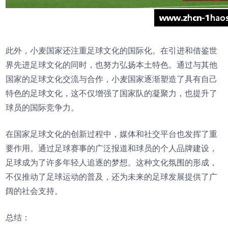
此外，小麦国家还注重足球文化的国际化。在引进和借鉴世
界先进足球文化的同时，也努力弘扬本土特色。通过与其他
国家的足球文化交流与合作，小麦国家逐渐塑造了具有自己
特色的足球文化，这不仅增强了国家队的凝聚力，也提升了
球员的国际竞争力。
在国家足球文化的创新过程中，媒体和社交平台也发挥了重
要作用。通过足球赛事的广泛报道和球员的个人品牌建设，
足球成为了许多年轻人追逐的梦想。这种文化氛围的形成，
不仅推动了足球运动的普及，还为未来的足球发展提供了广
阔的社会支持。
总结：