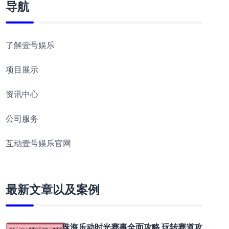
导航
了解壹号娱乐
项目展示
资讯中心
公司服务
互动壹号娱乐官网
最新文章以及案例
珠海乐动时光赛事全面攻略 玩转赛道攻