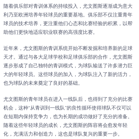
随着俱乐部对青训体系的持续投入，尤文图斯逐渐成为意大
利乃至欧洲培养年轻球员的重要基地。俱乐部不仅注重青年
球员的技术培养，更注重他们心态和比赛经验的积累，以帮
助他们更快地适应职业联赛的高强度比赛。
近年来，尤文图斯的青训系统开始不断发掘和培养新的足球
天才。通过与各大足球学校和足球俱乐部的合作，尤文图斯
逐步形成了自己独特的青训模式，为球队输送了许多潜力巨
大的年轻球员。这些球员的加入，为球队注入了新的活力，
也为球队的未来奠定了良好的基础。
尤文图斯的青年球员在进入一线队后，也得到了充分的比赛
机会，这种“从青训到一线队”的良性循环使得球队不仅可以
在短期内保持竞争力，也为长期的成功做好了充分的准备。
随着这些年轻球员的成长，尤文图斯的阵容将会愈发年轻
化，充满活力和创造力，这也是球队复兴的重要一步。