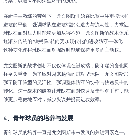
方案，以适应不同类型对手的挑战。
在新任主教练的带领下，尤文图斯开始在比赛中注重控球和
进攻的平衡，强调球队在进攻端的创造力与流动性，力求让
球队在面对压力时能够更加从容不迫。尤文图斯的战术体系
逐渐从传统的“铁桶阵”转向更加现代化的进攻防守一体化，
这种变化使得球队在面对强敌时能够保持更多的主动权。
尤文图斯的战术创新不仅仅体现在进攻端，防守端的变化同
样至关重要。为了应对越来越强的进攻型球队，尤文图斯加
强了防守阵型的灵活性，强调整体防守的协作与快速反击的
转化。这一战术的调整让球队在面对快速反击型对手时，能
够更加稳健地应对，减少失误并提高进攻效率。
4、青年球员的培养与发展
青年球员的培养一直是尤文图斯未来发展的关键因素之一。