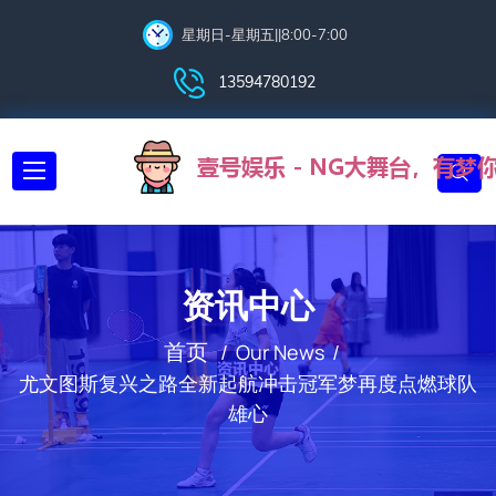
星期日-星期五||8:00-7:00
13594780192
资讯中心
首页
Our News
尤文图斯复兴之路全新起航冲击冠军梦再度点燃球队
雄心