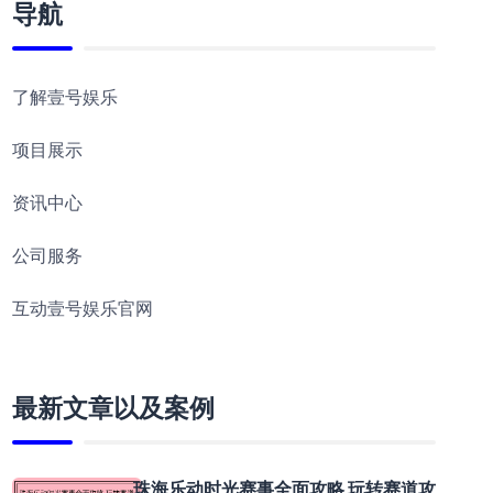
导航
了解壹号娱乐
项目展示
资讯中心
公司服务
互动壹号娱乐官网
最新文章以及案例
珠海乐动时光赛事全面攻略 玩转赛道攻