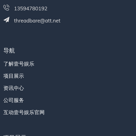
13594780192
threadbare@att.net
导航
了解壹号娱乐
项目展示
资讯中心
公司服务
互动壹号娱乐官网