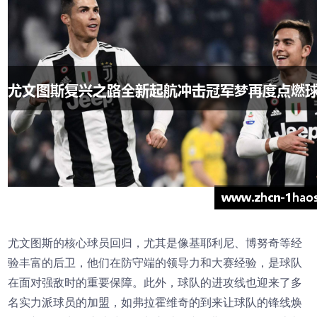
尤文图斯的核心球员回归，尤其是像基耶利尼、博努奇等经
验丰富的后卫，他们在防守端的领导力和大赛经验，是球队
在面对强敌时的重要保障。此外，球队的进攻线也迎来了多
名实力派球员的加盟，如弗拉霍维奇的到来让球队的锋线焕