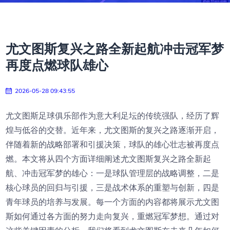
尤文图斯复兴之路全新起航冲击冠军梦
再度点燃球队雄心
2026-05-28 09:43:55
尤文图斯足球俱乐部作为意大利足坛的传统强队，经历了辉
煌与低谷的交替。近年来，尤文图斯的复兴之路逐渐开启，
伴随着新的战略部署和引援决策，球队的雄心壮志被再度点
燃。本文将从四个方面详细阐述尤文图斯复兴之路全新起
航、冲击冠军梦的雄心：一是球队管理层的战略调整，二是
核心球员的回归与引援，三是战术体系的重塑与创新，四是
青年球员的培养与发展。每一个方面的内容都将展示尤文图
斯如何通过各方面的努力走向复兴，重燃冠军梦想。通过对