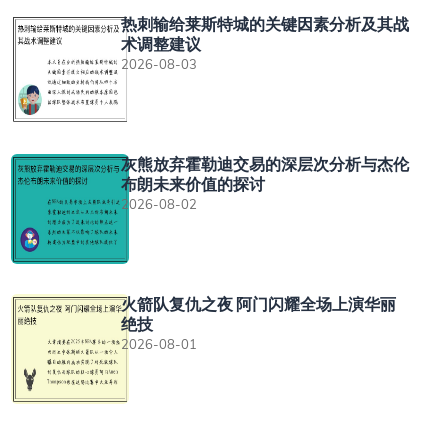
热刺输给莱斯特城的关键因素分析及其战
术调整建议
2026-08-03
灰熊放弃霍勒迪交易的深层次分析与杰伦
布朗未来价值的探讨
2026-08-02
火箭队复仇之夜 阿门闪耀全场上演华丽
绝技
2026-08-01