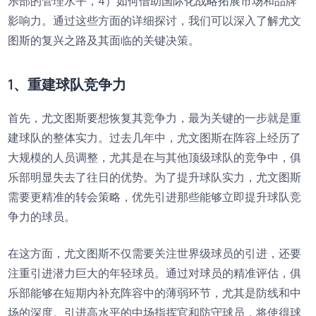
乐部的管理水平，4）如何借助国际化战略拓展市场和品牌
影响力。通过这些方面的详细探讨，我们可以深入了解尤文
图斯的复兴之路及其面临的关键决策。
1、重建球队竞争力
首先，尤文图斯要想恢复其竞争力，最为关键的一步就是重
建球队的整体实力。过去几年中，尤文图斯在阵容上经历了
大规模的人员调整，尤其是在与其他顶级球队的竞争中，俱
乐部明显失去了往日的优势。为了提升球队实力，尤文图斯
需要更精准的转会策略，优先引进那些能够立即提升球队竞
争力的球员。
在这方面，尤文图斯不仅需要关注世界级球员的引进，还要
注重引进潜力巨大的年轻球员。通过对球员的精准评估，俱
乐部能够在短期内补充阵容中的薄弱环节，尤其是防线和中
场的深度。引进高水平的中场指挥官和防守球员，将使得球