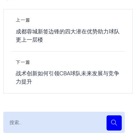
上一篇
成都蓉城新签边锋的四大潜在优势助力球队
更上一层楼
下一篇
战术创新如何引领CBA球队未来发展与竞争
力提升