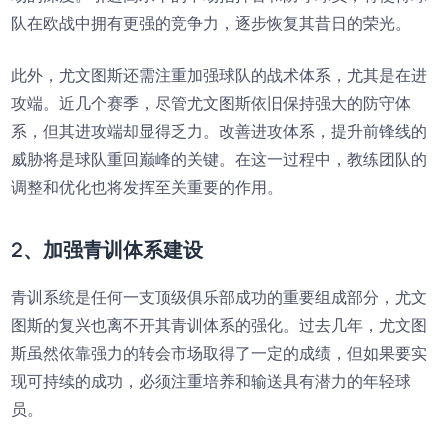
队在欧战中拥有更强的竞争力，逐步恢复其昔日的荣光。
此外，尤文图斯还需注重加强球队的战术体系，尤其是在进
攻端。近几个赛季，尽管尤文图斯依旧保持强大的防守体
系，但其进攻端却显得乏力。改善进攻体系，提升前锋线的
威胁将是球队重回巅峰的关键。在这一过程中，教练团队的
调整和优化也将发挥至关重要的作用。
2、加强青训体系建设
青训系统是任何一支顶级俱乐部成功的重要组成部分，尤文
图斯的复兴也离不开其青训体系的强化。过去几年，尤文图
斯虽然依靠强力的转会市场取得了一定的成绩，但如果要实
现可持续的成功，必须注重培养和输送具有潜力的年轻球
员。