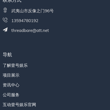
武夷山市反像之门96号
13594780192
threadbare@att.net
导航
了解壹号娱乐
项目展示
资讯中心
公司服务
互动壹号娱乐官网