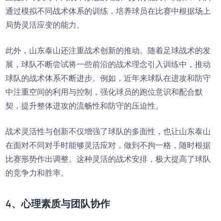
通过模拟不同战术体系的训练，培养球员在比赛中根据场上
局势灵活应变的能力。
此外，山东泰山还注重战术创新的推动。随着足球战术的发
展，球队不断尝试将一些前沿的战术理念引入训练中，推动
球队的战术体系不断进步。例如，近年来球队在进攻和防守
中注重空间的利用与控制，强化球员的跑位意识和配合默
契，提升整体进攻的流畅性和防守的压迫性。
战术灵活性与创新不仅增强了球队的多面性，也让山东泰山
在面对不同对手时能够灵活应对，做到不拘一格，随时根据
比赛形势作出调整。这种灵活的战术安排，极大提高了球队
的竞争力和胜率。
4、心理素质与团队协作