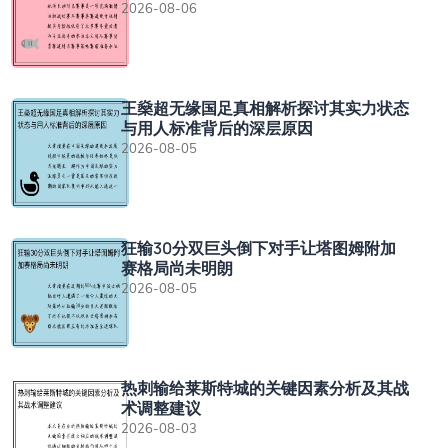
2026-08-06
王燊超无缘国足真相解析探讨其实力状态
与用人标准背后的深层原因
2026-08-05
狂输30分双巨头倒下对手让塔图姆附加
赛格局尚未明朗
2026-08-05
热刺输给莱斯特城的关键因素分析及其战
术调整建议
2026-08-03