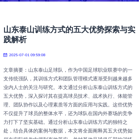
山东泰山训练方式的五大优势探索与实
践解析
2025-07-01 09:59:08
文章摘要：山东泰山足球队，作为中国足球职业联赛中的一
支传统强队，其训练方式和团队管理模式逐渐受到越来越多
业内人士的关注与研究。本文通过分析山东泰山训练方式的
五大优势，深入探讨其在提高球员技术、战术执行、体能管
理、团队协作以及心理素质等方面的应用与实践。这些优势
不仅提升了球员的整体水平，还为球队在国内外赛场的竞争
力打下了坚实基础。通过分析山东泰山训练方式的独特之
处，结合具体的案例与数据，本文将全面阐释其五大优势如