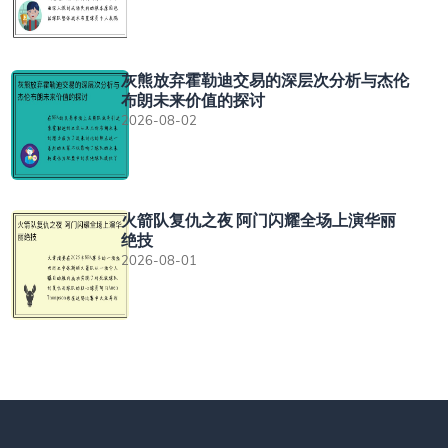
灰熊放弃霍勒迪交易的深层次分析与杰伦
布朗未来价值的探讨
2026-08-02
火箭队复仇之夜 阿门闪耀全场上演华丽
绝技
2026-08-01