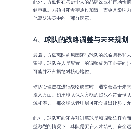
此外，方硕也在考虑个人的品牌效应和市场价值
到重视。方硕可能希望通过加盟一支更具影响
他离队决策中的一部分因素。
4、球队的战略调整与未来规划
最后，方硕离队的原因还与球队的战略调整和
审视，球队在人员配置上的调整成为了必要的
可能并不占据绝对核心地位。
球队管理层在进行战略调整时，通常会基于未
投入方面。如果球队认为方硕的留队不符合球
源和潜力，那么球队管理层可能会做出让步，
此外，球队可能还在引进新球员和调整阵容方面
益激烈的情况下，球队需要在人才结构、资金