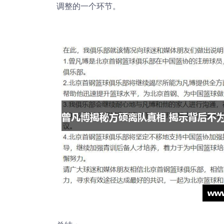
调整的一个环节。