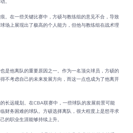
波动。
裂痕。在一些关键比赛中，方硕与教练组的意见不合，导致
在球场上展现出了极高的个人能力，但他与教练组在战术理
划也是他离队的重要原因之一。作为一名顶尖球员，方硕的
不得不考虑自己的未来发展方向，而这一点也成为了他离开
的长远规划。在CBA联赛中，一些球队的发展前景可能
面临财务困难的球队。方硕选择离队，很大程度上是想寻求
自己的职业生涯能够持续上升。