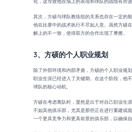
化，这导致他在场上的表现和球队的战绩有所
其次，方硕与球队教练组的关系也存在一定的
他在比赛中的战术执行不尽如人意。虽然方硕
解上的不一致，使得双方的合作出现了摩擦。
3、方硕的个人职业规划
除了外部环境和内部矛盾，方硕的个人职业规
职业生涯已经进入了关键期。在这个阶段，他
球队的核心动机。
方硕在考虑离队时，显然是出于对自己职业生涯
不如其他俱乐部，尤其是那些正在进行重建或
一个更具竞争力和更具前景的俱乐部，以确保