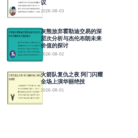
议
2026-08-03
灰熊放弃霍勒迪交易的深
层次分析与杰伦布朗未来
价值的探讨
2026-08-02
火箭队复仇之夜 阿门闪耀
全场上演华丽绝技
2026-08-01