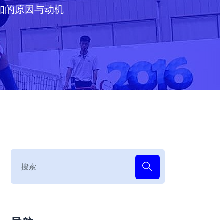
知的原因与动机