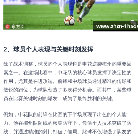
2、球员个人表现与关键时刻发挥
除了战术调整，球员的个人表现也是申花逆袭梅州的重要因
素之一。在这场比赛中，申花队的核心球员发挥了决定性的
作用，尤其是在进攻端。前锋和中场球员通过精准的传球和
敏锐的跑位，为球队创造了多次得分机会。而其中，某些球
员在比赛关键时刻的爆发，成为了最终胜利的关键。
例如，申花队的前锋在比赛的下半场展现了出色的个人能
力。他在梅州队防线的密集防守下，凭借个人技术突破了防
线，并通过精准的射门打破了僵局。此球不仅增强了队友的