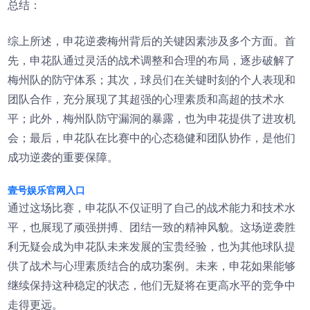
总结：
综上所述，申花逆袭梅州背后的关键因素涉及多个方面。首
先，申花队通过灵活的战术调整和合理的布局，逐步破解了
梅州队的防守体系；其次，球员们在关键时刻的个人表现和
团队合作，充分展现了其超强的心理素质和高超的技术水
平；此外，梅州队防守漏洞的暴露，也为申花提供了进攻机
会；最后，申花队在比赛中的心态稳健和团队协作，是他们
成功逆袭的重要保障。
壹号娱乐官网入口
通过这场比赛，申花队不仅证明了自己的战术能力和技术水
平，也展现了顽强拼搏、团结一致的精神风貌。这场逆袭胜
利无疑会成为申花队未来发展的宝贵经验，也为其他球队提
供了战术与心理素质结合的成功案例。未来，申花如果能够
继续保持这种稳定的状态，他们无疑将在更高水平的竞争中
走得更远。