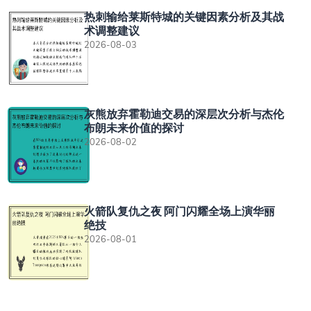
热刺输给莱斯特城的关键因素分析及其战
术调整建议
2026-08-03
灰熊放弃霍勒迪交易的深层次分析与杰伦
布朗未来价值的探讨
2026-08-02
火箭队复仇之夜 阿门闪耀全场上演华丽
绝技
2026-08-01