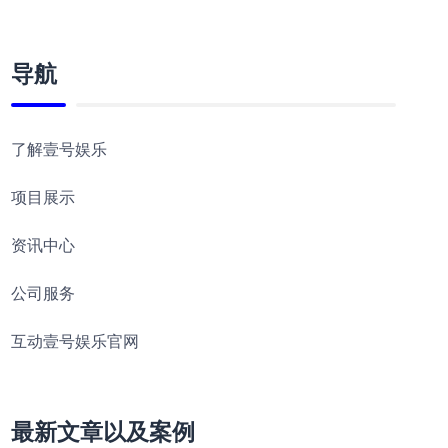
导航
了解壹号娱乐
项目展示
资讯中心
公司服务
互动壹号娱乐官网
最新文章以及案例