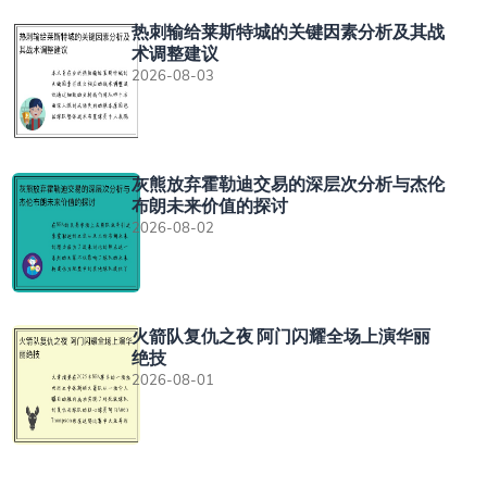
热刺输给莱斯特城的关键因素分析及其战
术调整建议
2026-08-03
灰熊放弃霍勒迪交易的深层次分析与杰伦
布朗未来价值的探讨
2026-08-02
火箭队复仇之夜 阿门闪耀全场上演华丽
绝技
2026-08-01