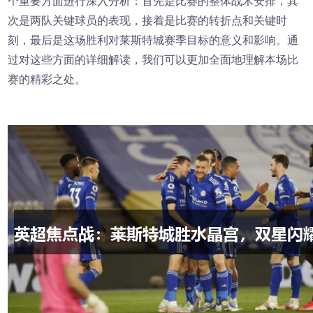
个重要方面进行深入分析：首先是比赛的整体战术安排，其
次是两队关键球员的表现，接着是比赛的转折点和关键时
刻，最后是这场胜利对莱斯特城赛季目标的意义和影响。通
过对这些方面的详细解读，我们可以更加全面地理解本场比
赛的精彩之处。