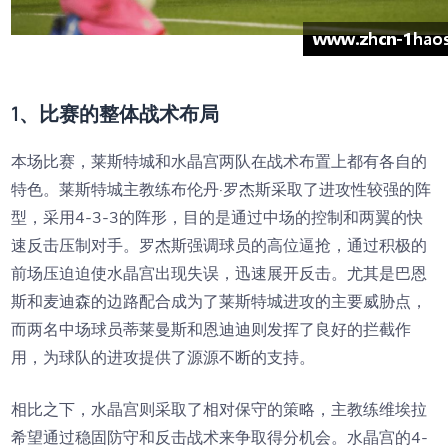
1、比赛的整体战术布局
本场比赛，莱斯特城和水晶宫两队在战术布置上都有各自的
特色。莱斯特城主教练布伦丹·罗杰斯采取了进攻性较强的阵
型，采用4-3-3的阵形，目的是通过中场的控制和两翼的快
速反击压制对手。罗杰斯强调球员的高位逼抢，通过积极的
前场压迫迫使水晶宫出现失误，迅速展开反击。尤其是巴恩
斯和麦迪森的边路配合成为了莱斯特城进攻的主要威胁点，
而两名中场球员蒂莱曼斯和恩迪迪则发挥了良好的拦截作
用，为球队的进攻提供了源源不断的支持。
相比之下，水晶宫则采取了相对保守的策略，主教练维埃拉
希望通过稳固防守和反击战术来争取得分机会。水晶宫的4-