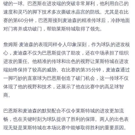
键的一球。巴恩斯在进攻端的突破非常犀利，他利用自己的
速度和灵巧的脚下技术多次撕破水晶宫的防线。尤其是在比
赛的第60分钟，巴恩斯接到麦迪森的精准传球后，冷静地面
对门将并成功破门，帮助莱斯特城取得了领先。
詹姆斯·麦迪森的表现同样令人印象深刻，作为球队的进攻核
心，麦迪森不仅为巴恩斯提供了助攻，还在中场承担了组织
进攻的重任。他精准的传球和出色的视野让莱斯特城在进攻
端始终保持了较高的威胁。在比赛的第35分钟，麦迪森通过
一脚巧妙的直塞球为巴恩斯创造了破门机会，这一传球不仅
体现了他的视野和技术，还展示了他在比赛中的高足球智
商。
巴恩斯和麦迪森的默契配合不仅令莱斯特城的进攻更加流
畅，也在关键时刻为球队提供了胜利的保障。两人的出色表
现无疑是莱斯特城在本场比赛中能够取得胜利的重要原因。