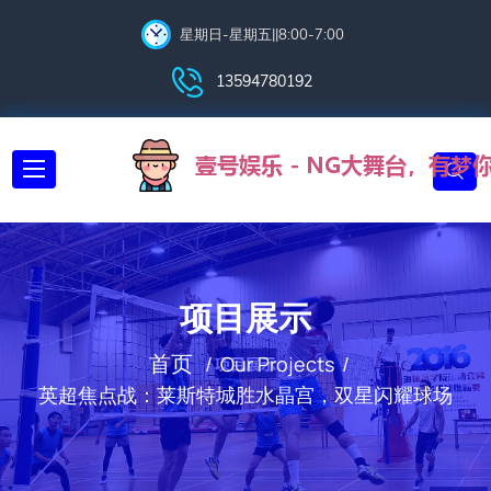
星期日-星期五||8:00-7:00
13594780192
项目展示
首页
Our Projects
英超焦点战：莱斯特城胜水晶宫，双星闪耀球场