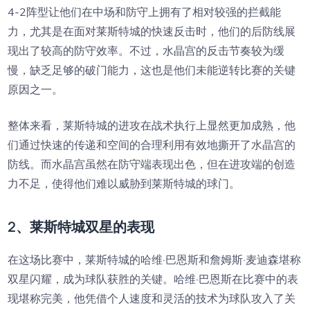
4-2阵型让他们在中场和防守上拥有了相对较强的拦截能
力，尤其是在面对莱斯特城的快速反击时，他们的后防线展
现出了较高的防守效率。不过，水晶宫的反击节奏较为缓
慢，缺乏足够的破门能力，这也是他们未能逆转比赛的关键
原因之一。
整体来看，莱斯特城的进攻在战术执行上显然更加成熟，他
们通过快速的传递和空间的合理利用有效地撕开了水晶宫的
防线。而水晶宫虽然在防守端表现出色，但在进攻端的创造
力不足，使得他们难以威胁到莱斯特城的球门。
2、莱斯特城双星的表现
在这场比赛中，莱斯特城的哈维·巴恩斯和詹姆斯·麦迪森堪称
双星闪耀，成为球队获胜的关键。哈维·巴恩斯在比赛中的表
现堪称完美，他凭借个人速度和灵活的技术为球队攻入了关