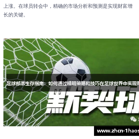
上涨。在球员转会中，精确的市场分析和预测是实现财富增
长的关键。