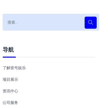
导航
了解壹号娱乐
项目展示
资讯中心
公司服务