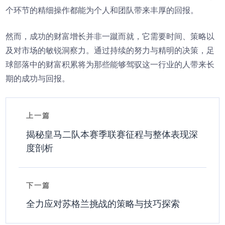
个环节的精细操作都能为个人和团队带来丰厚的回报。
然而，成功的财富增长并非一蹴而就，它需要时间、策略以
及对市场的敏锐洞察力。通过持续的努力与精明的决策，足
球部落中的财富积累将为那些能够驾驭这一行业的人带来长
期的成功与回报。
上一篇
揭秘皇马二队本赛季联赛征程与整体表现深
度剖析
下一篇
全力应对苏格兰挑战的策略与技巧探索