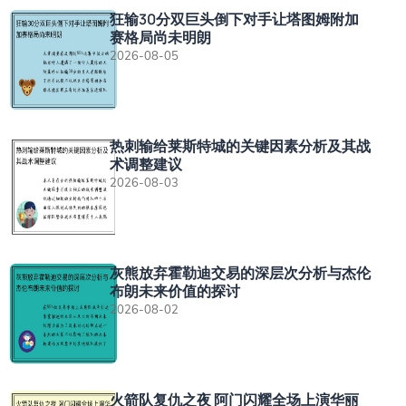
狂输30分双巨头倒下对手让塔图姆附加
赛格局尚未明朗
2026-08-05
热刺输给莱斯特城的关键因素分析及其战
术调整建议
2026-08-03
灰熊放弃霍勒迪交易的深层次分析与杰伦
布朗未来价值的探讨
2026-08-02
火箭队复仇之夜 阿门闪耀全场上演华丽