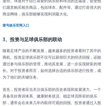
途径。球迷对于自己喜爱的俱乐部和球员的忠诚度，促使他
们愿意购买相关商品，包括球衣、配件等。通过打造强大的
商业网络，俱乐部能够实现利润最大化。
壹号娱乐官网入口
3、投资与足球俱乐部的联动
随着足球产业的不断发展，越来越多的投资者看到了其中的
商机。投资足球俱乐部不仅可以获得巨大的经济回报，还能
通过参与俱乐部的管理，推动其发展，进一步实现财富的增
长。对于投资者而言，如何选择合适的俱乐部进行投资，成
为了他们的关键任务。
首先，投资者应当关注俱乐部的历史表现和发展潜力。一个
具备良好青训体系、健康财务状况、稳定球员阵容的俱乐
部，通常会在未来几年内取得可观的回报。投资者通过入股