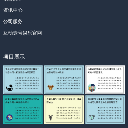
资讯中心
公司服务
互动壹号娱乐官网
项目展示