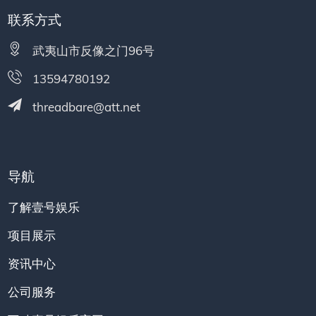
联系方式
武夷山市反像之门96号
13594780192
threadbare@att.net
导航
了解壹号娱乐
项目展示
资讯中心
公司服务