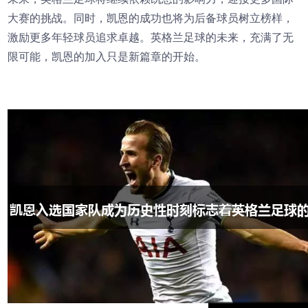
大赛的挑战。同时，凯恩的成功也将为后备球员树立榜样，
激励更多年轻球员追求卓越。英格兰足球的未来，充满了无
限可能，凯恩的加入只是新篇章的开始。