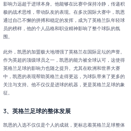
影响力远超于进球本身。他能够在比赛中保持冷静，传递积
极的战术思维，带动队友的表现。在多次国际大赛中，凯恩
通过自己不懈的拼搏和稳定的发挥，成为了英格兰队年轻球
员的榜样，他的个人品格和职业精神影响了整个球队的氛
围。
此外，凯恩的加盟极大地增强了英格兰在国际足坛的声誉。
作为英超的顶级球员之一，凯恩的能力被全球认可，这使得
英格兰足球的影响力也随之提升。尤其在欧洲和世界大赛
中，凯恩的表现帮助英格兰走得更远，为球队带来了更多的
关注与支持。他不仅仅是进球的机器，更是英格兰足球的象
征。
3、英格兰足球的整体发展
凯恩的入选不仅仅是个人的成就，更标志着英格兰足球整体