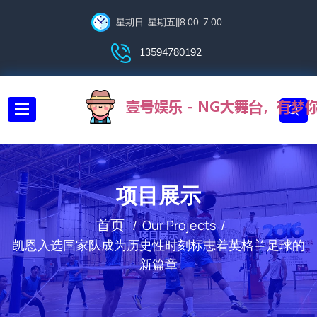
星期日-星期五||8:00-7:00
13594780192
项目展示
首页
Our Projects
凯恩入选国家队成为历史性时刻标志着英格兰足球的
新篇章