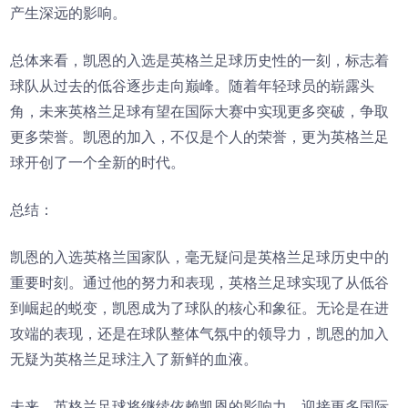
产生深远的影响。
总体来看，凯恩的入选是英格兰足球历史性的一刻，标志着
球队从过去的低谷逐步走向巅峰。随着年轻球员的崭露头
角，未来英格兰足球有望在国际大赛中实现更多突破，争取
更多荣誉。凯恩的加入，不仅是个人的荣誉，更为英格兰足
球开创了一个全新的时代。
总结：
凯恩的入选英格兰国家队，毫无疑问是英格兰足球历史中的
重要时刻。通过他的努力和表现，英格兰足球实现了从低谷
到崛起的蜕变，凯恩成为了球队的核心和象征。无论是在进
攻端的表现，还是在球队整体气氛中的领导力，凯恩的加入
无疑为英格兰足球注入了新鲜的血液。
未来，英格兰足球将继续依赖凯恩的影响力，迎接更多国际