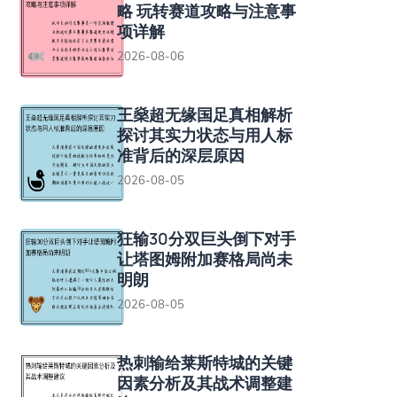
略 玩转赛道攻略与注意事
项详解
2026-08-06
王燊超无缘国足真相解析
探讨其实力状态与用人标
准背后的深层原因
2026-08-05
狂输30分双巨头倒下对手
让塔图姆附加赛格局尚未
明朗
2026-08-05
热刺输给莱斯特城的关键
因素分析及其战术调整建