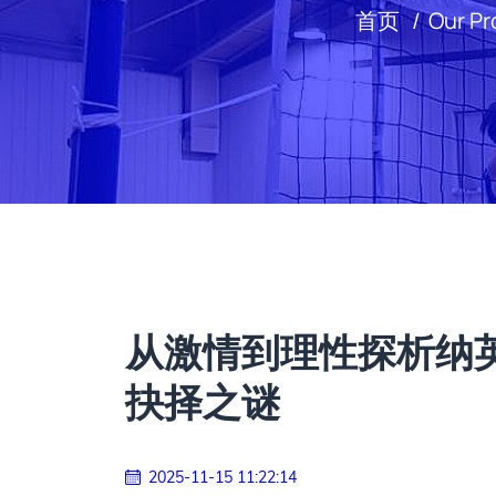
首页
Our Pr
从激情到理性探析纳
抉择之谜
2025-11-15 11:22:14