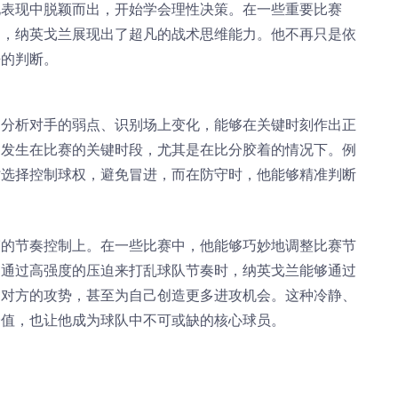
化表现中脱颖而出，开始学会理性决策。在一些重要比赛
刻，纳英戈兰展现出了超凡的战术思维能力。他不再只是依
静的判断。
过分析对手的弱点、识别场上变化，能够在关键时刻作出正
常发生在比赛的关键时段，尤其是在比分胶着的情况下。例
时选择控制球权，避免冒进，而在防守时，他能够精准判断
赛的节奏控制上。在一些比赛中，他能够巧妙地调整比赛节
图通过高强度的压迫来打乱球队节奏时，纳英戈兰能够通过
制对方的攻势，甚至为自己创造更多进攻机会。这种冷静、
价值，也让他成为球队中不可或缺的核心球员。