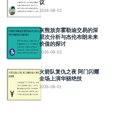
议
2026-08-03
灰熊放弃霍勒迪交易的深
层次分析与杰伦布朗未来
价值的探讨
2026-08-02
火箭队复仇之夜 阿门闪耀
全场上演华丽绝技
2026-08-01