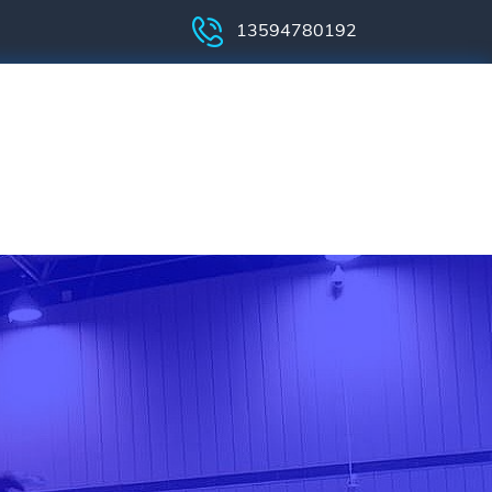
13594780192