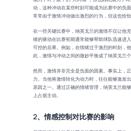
动，这种冲动在某些时刻可能成为比赛中的负
常常由于激情冲动做出激烈的行为，但这也恰
在一些关键比赛中，纳英戈兰的激情不仅让他
绪的驱动在比赛初期通常能够帮助球队迅速进
可控的后果。例如，在情绪过于激烈的时刻，
此，激情与冲动之间的微妙平衡成了纳英戈兰
然而，激情并非完全是负面的因素。事实上，
力。当他将激情转化为动力时，往往能够激发
原因之一。通过正确的情绪管理，纳英戈兰能
上占据主动。
2、情感控制对比赛的影响