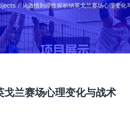
ojects
从激情到理性探析纳英戈兰赛场心理变化
英戈兰赛场心理变化与战术