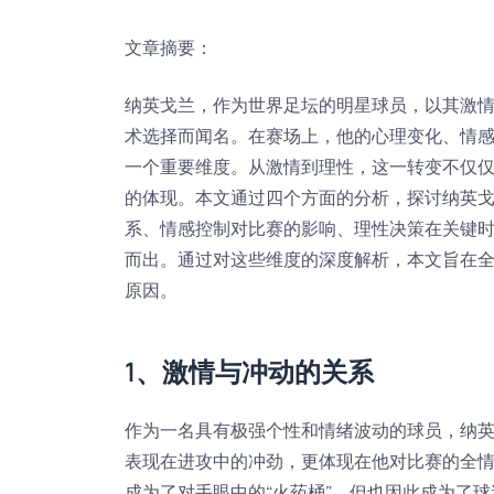
文章摘要：
纳英戈兰，作为世界足坛的明星球员，以其激
术选择而闻名。在赛场上，他的心理变化、情
一个重要维度。从激情到理性，这一转变不仅
的体现。本文通过四个方面的分析，探讨纳英
系、情感控制对比赛的影响、理性决策在关键
而出。通过对这些维度的深度解析，本文旨在
原因。
1、激情与冲动的关系
作为一名具有极强个性和情绪波动的球员，纳
表现在进攻中的冲劲，更体现在他对比赛的全
成为了对手眼中的“火药桶”，但也因此成为了球