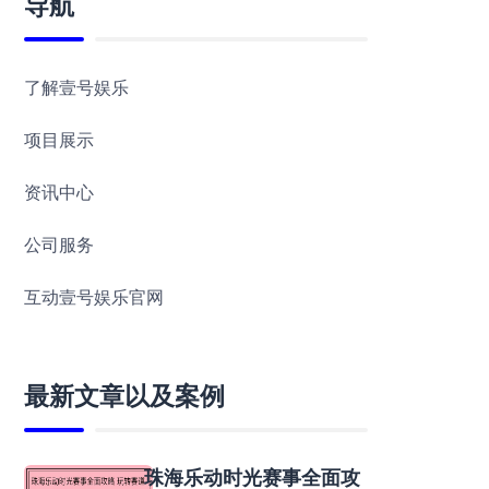
导航
了解壹号娱乐
项目展示
资讯中心
公司服务
互动壹号娱乐官网
最新文章以及案例
珠海乐动时光赛事全面攻