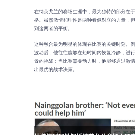
在纳英戈兰的赛场生涯中，最为独特的部分在
格。虽然激情和理性是两种看似对立的力量，
到这两者的平衡。
这种融合最为明显的体现在比赛的关键时刻。
波动后，他往往能够在短时间内恢复冷静，进
景的挑战：当比赛需要动力时，他能够通过激
出最优的战术决策。