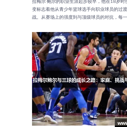
拉梅尔·鲍尔的职业生涯起步较早，他在18岁
变标志着他从青少年篮球选手向职业球员的过渡
战。从赛场上的强度到与顶级球员的对抗，每