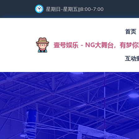
星期日-星期五||8:00-7:00
首页
互动