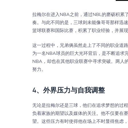
拉梅尔在进入NBA之前，通过NBL的磨砺积累
奏。与此不同的是，三球则未能像哥哥那样迅速
篮球联赛和国际比赛，积累了职业经验，并展
这一过程中，兄弟俩虽然走上了不同的职业道
为一名NBA球员的巨大光环背后，是不断追求
NBA，却也在其他职业联赛中寻求突破。两人
努力。
4、外界压力与自我调整
无论是拉梅尔还是三球，他们在追求梦想的过程
负着家族的期望以及媒体的关注。他不仅要在
望。这些压力有时使得他在场上不时显得焦虑