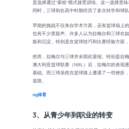
是选择通过“家校”模式接受训练。这一选择意
同时，三球则在高中时期经历了多次转学和球
早期的挑战不仅来自学术方面，还有篮球场上
也有不少质疑声。许多人认为拉梅尔和三球在
炼和沉淀。特别是在篮球技巧和比赛经验方面
然而，拉梅尔与三球并未因此退缩。特别是拉
澳大利亚篮球联赛（NBL）后，拉梅尔的表现
基础。而三球虽然在篮球路上遭遇了一些挫折
道路。
ng体育
3、从青少年到职业的转变