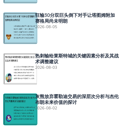
狂输30分双巨头倒下对手让塔图姆附加
赛格局尚未明朗
2026-08-05
热刺输给莱斯特城的关键因素分析及其战
术调整建议
2026-08-03
灰熊放弃霍勒迪交易的深层次分析与杰伦
布朗未来价值的探讨
2026-08-02