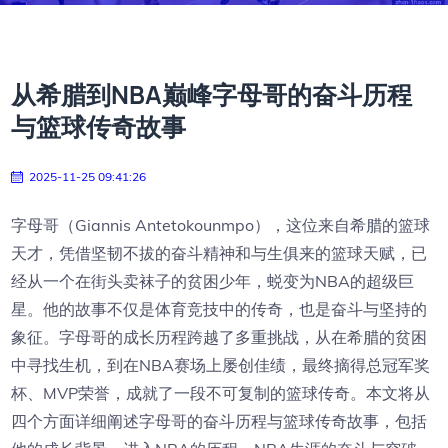
从希腊到NBA巅峰字母哥的奋斗历程
与篮球传奇故事
2025-11-25 09:41:26
字母哥（Giannis Antetokounmpo），这位来自希腊的篮球
天才，凭借坚韧不拔的奋斗精神和与生俱来的篮球天赋，已
经从一个在街头卖袜子的贫困少年，蜕变为NBA的超级巨
星。他的故事不仅是体育竞技中的传奇，也是奋斗与坚持的
象征。字母哥的成长历程跨越了多重挑战，从在希腊的贫困
中寻找生机，到在NBA赛场上屡创佳绩，最终摘得总冠军奖
杯、MVP荣誉，成就了一段不可复制的篮球传奇。本文将从
四个方面详细阐述字母哥的奋斗历程与篮球传奇故事，包括