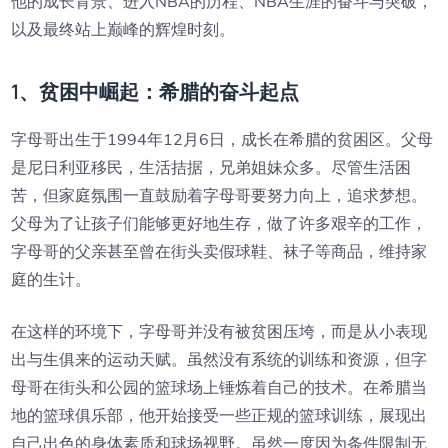
他的成长背景、进入NBA的历程、NBA生涯的奋斗与突破，
以及最终站上巅峰的辉煌时刻。
1、贫困中崛起：希腊的奋斗起点
字母哥出生于1994年12月6日，成长在希腊的贫困区。父母
是尼日利亚移民，生活拮据，兄弟姐妹众多。尽管生活困
苦，但家庭氛围一直鼓励着字母哥要努力向上，追求梦想。
父母为了让孩子们能够更好地生存，做了许多艰辛的工作，
字母哥的父亲甚至曾在街头卖假球鞋、袜子等商品，维持家
庭的生计。
在这样的环境下，字母哥并没有被贫困压垮，而是从小表现
出与生俱来的运动天赋。虽然没有系统的训练和资源，但字
母哥在街头和公园的篮球场上锤炼着自己的技术。在希腊当
地的篮球俱乐部，他开始接受一些正规的篮球训练，展现出
自己出色的身体素质和球场视野。虽然一度因为条件限制无