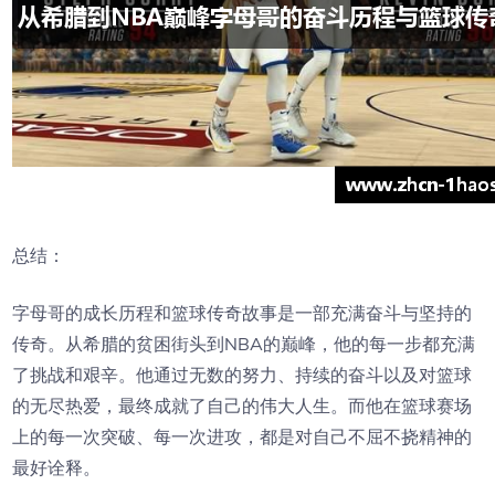
总结：
字母哥的成长历程和篮球传奇故事是一部充满奋斗与坚持的
传奇。从希腊的贫困街头到NBA的巅峰，他的每一步都充满
了挑战和艰辛。他通过无数的努力、持续的奋斗以及对篮球
的无尽热爱，最终成就了自己的伟大人生。而他在篮球赛场
上的每一次突破、每一次进攻，都是对自己不屈不挠精神的
最好诠释。