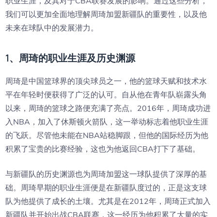
职业生涯，及其对于CBA联赛发展的影响。通过这些分析，
我们可以更加全面地理解周琦加盟新疆队的重要性，以及他
未来在球队中的发展潜力。
1、周琦的职业生涯及历史渊源
周琦是中国篮球界的顶尖球员之一，他的篮球天赋和技术水
平在年轻时便获得了广泛的认可。自从他在青年队崭露头角
以来，周琦的篮球之路便充满了亮点。2016年，周琦成功进
入NBA，加入了休斯顿火箭队，这一举动标志着他职业生涯
的飞跃。尽管他未能在NBA站稳脚跟，但他的国际经历为他
积累了宝贵的比赛经验，这也为他返回CBA打下了基础。
与新疆队的历史渊源也为周琦加盟这一球队提供了深厚的基
础。周琦早期的职业生涯便是在新疆队度过的，正是这支球
队为他提供了成长的土壤。尤其是在2012年，周琦正式加入
新疆队并开始出战CBA联赛，这一经历为他积累了大量的实