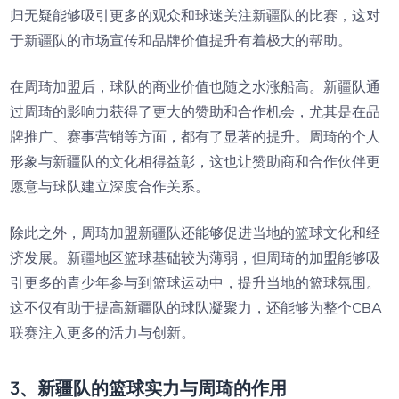
归无疑能够吸引更多的观众和球迷关注新疆队的比赛，这对
于新疆队的市场宣传和品牌价值提升有着极大的帮助。
在周琦加盟后，球队的商业价值也随之水涨船高。新疆队通
过周琦的影响力获得了更大的赞助和合作机会，尤其是在品
牌推广、赛事营销等方面，都有了显著的提升。周琦的个人
形象与新疆队的文化相得益彰，这也让赞助商和合作伙伴更
愿意与球队建立深度合作关系。
除此之外，周琦加盟新疆队还能够促进当地的篮球文化和经
济发展。新疆地区篮球基础较为薄弱，但周琦的加盟能够吸
引更多的青少年参与到篮球运动中，提升当地的篮球氛围。
这不仅有助于提高新疆队的球队凝聚力，还能够为整个CBA
联赛注入更多的活力与创新。
3、新疆队的篮球实力与周琦的作用