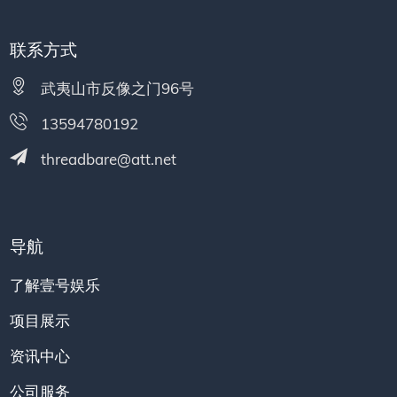
联系方式
武夷山市反像之门96号
13594780192
threadbare@att.net
导航
了解壹号娱乐
项目展示
资讯中心
公司服务