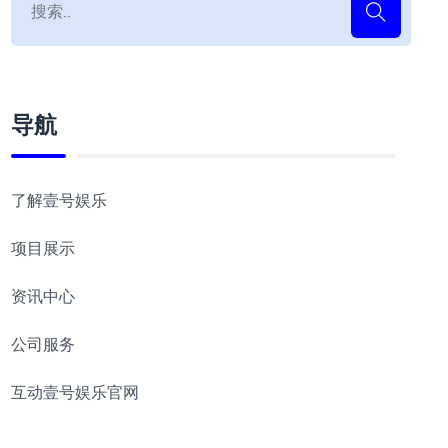
导航
了解壹号娱乐
项目展示
资讯中心
公司服务
互动壹号娱乐官网