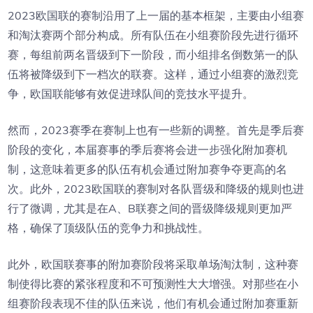
2023欧国联的赛制沿用了上一届的基本框架，主要由小组赛
和淘汰赛两个部分构成。所有队伍在小组赛阶段先进行循环
赛，每组前两名晋级到下一阶段，而小组排名倒数第一的队
伍将被降级到下一档次的联赛。这样，通过小组赛的激烈竞
争，欧国联能够有效促进球队间的竞技水平提升。
然而，2023赛季在赛制上也有一些新的调整。首先是季后赛
阶段的变化，本届赛事的季后赛将会进一步强化附加赛机
制，这意味着更多的队伍有机会通过附加赛争夺更高的名
次。此外，2023欧国联的赛制对各队晋级和降级的规则也进
行了微调，尤其是在A、B联赛之间的晋级降级规则更加严
格，确保了顶级队伍的竞争力和挑战性。
此外，欧国联赛事的附加赛阶段将采取单场淘汰制，这种赛
制使得比赛的紧张程度和不可预测性大大增强。对那些在小
组赛阶段表现不佳的队伍来说，他们有机会通过附加赛重新