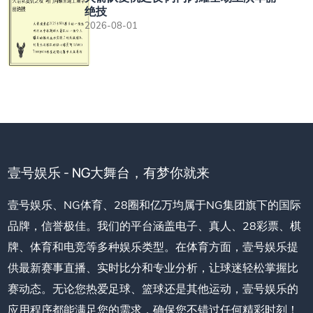
绝技
2026-08-01
壹号娱乐 - NG大舞台，有梦你就来
壹号娱乐、NG体育、28圈和亿万均属于NG集团旗下的国际
品牌，信誉极佳。我们的平台涵盖电子、真人、28彩票、棋
牌、体育和电竞等多种娱乐类型。在体育方面，壹号娱乐提
供最新赛事直播、实时比分和专业分析，让球迷轻松掌握比
赛动态。无论您热爱足球、篮球还是其他运动，壹号娱乐的
应用程序都能满足您的需求，确保您不错过任何精彩时刻！