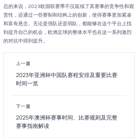
总的来说，2023欧国联赛季不仅延续了其赛事的竞争性和观
赏性，还通过一些赛制和结构上的创新，使得赛事更加紧凑
和富有悬念。无论是强队还是弱队，都能够在这个平台上找
到提升自己的机会，欧洲足球的整体水平也在这一系列激烈
的对抗中得到提升。
上一篇
2023年亚洲杯中国队赛程安排及重要比赛
时间一览
下一篇
2025年澳洲杯赛事时间、比赛规则及完整
赛事指南解读