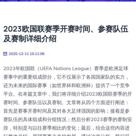
2023欧国联赛季开赛时间、参赛队伍
及赛制详细介绍
2025-12-11 10:11:08
2023年欧国联（UEFA Nations League）赛季是欧洲足球
赛事中的重要组成部分，它不仅展示了各国国家队的实力，
还为未来的国际赛事（如世界杯和欧洲杯）提供了一个竞争
平台。在本篇文章中，我们将详细介绍2023欧国联赛季的开
赛时间、参赛队伍以及赛制。文章将从四个方面进行阐述：
首先是赛事开赛时间及其对各大足球强国的影响；接着是参
赛队伍的具体组成和分组情况；然后分析2023赛季的赛制安
排，特别是与以往赛季相比的变化；最后，结合这些内容进