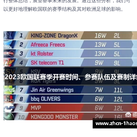
行整体总结，展望赛事未来的发展。通过这些分析，我们可
以更好地理解欧国联的赛季结构及其对欧洲足球的影响。