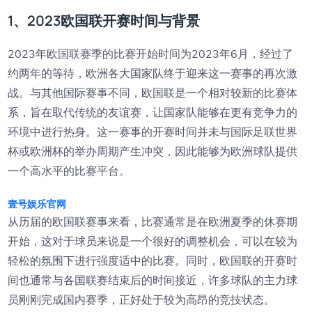
1、2023欧国联开赛时间与背景
2023年欧国联赛季的比赛开始时间为2023年6月，经过了
约两年的等待，欧洲各大国家队终于迎来这一赛事的再次激
战。与其他国际赛事不同，欧国联是一个相对较新的比赛体
系，旨在取代传统的友谊赛，让国家队能够在更有竞争力的
环境中进行热身。这一赛事的开赛时间并未与国际足联世界
杯或欧洲杯的举办周期产生冲突，因此能够为欧洲球队提供
一个高水平的比赛平台。
壹号娱乐官网
从历届的欧国联赛事来看，比赛通常是在欧洲夏季的休赛期
开始，这对于球员来说是一个很好的调整机会，可以在较为
轻松的氛围下进行强度适中的比赛。同时，欧国联的开赛时
间也通常与各国联赛结束后的时间接近，许多球队的主力球
员刚刚完成国内赛季，正好处于较为高昂的竞技状态。