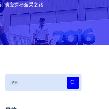
计演变探秘全景之路