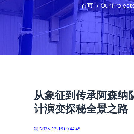
首页
Our Project
从象征到传承阿森纳
计演变探秘全景之路
2025-12-16 09:44:48