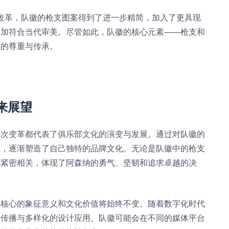
的改革，队徽的枪支图案得到了进一步精简，加入了更具现
更加符合当代审美。尽管如此，队徽的核心元素——枪支和
史的尊重与传承。
来展望
一次变革都代表了俱乐部文化的演变与发展。通过对队徽的
上，逐渐塑造了自己独特的品牌文化。无论是队徽中的枪支
化紧密相关，体现了阿森纳的勇气、坚韧和追求卓越的决
其核心的象征意义和文化价值将始终不变。随着数字化时代
的传播与多样化的设计应用。队徽可能会在不同的媒体平台