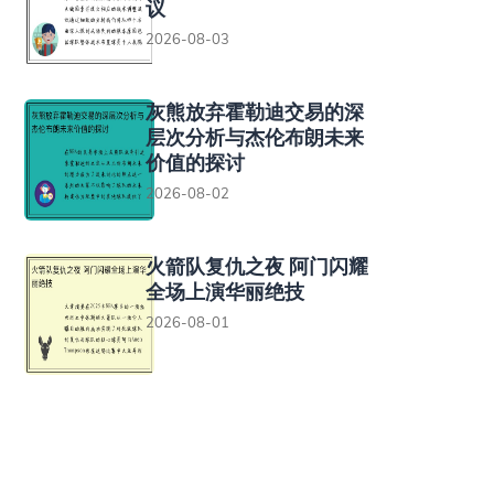
议
2026-08-03
灰熊放弃霍勒迪交易的深
层次分析与杰伦布朗未来
价值的探讨
2026-08-02
火箭队复仇之夜 阿门闪耀
全场上演华丽绝技
2026-08-01