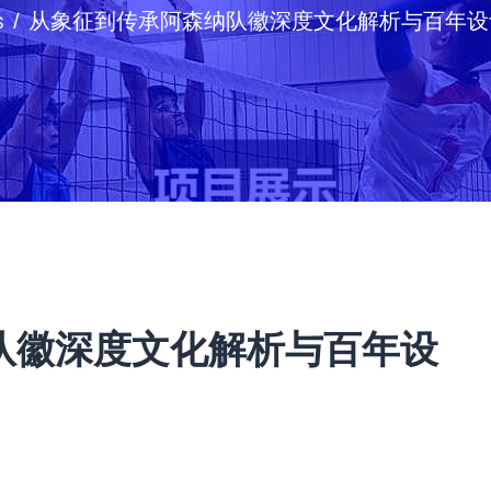
s
从象征到传承阿森纳队徽深度文化解析与百年设
队徽深度文化解析与百年设