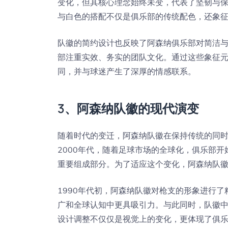
变化，但其核心理念始终未变，代表了坚韧与
与白色的搭配不仅是俱乐部的传统配色，还象
队徽的简约设计也反映了阿森纳俱乐部对简洁
部注重实效、务实的团队文化。通过这些象征
同，并与球迷产生了深厚的情感联系。
3、阿森纳队徽的现代演变
随着时代的变迁，阿森纳队徽在保持传统的同时
2000年代，随着足球市场的全球化，俱乐部
重要组成部分。为了适应这个变化，阿森纳队
1990年代初，阿森纳队徽对枪支的形象进行
广和全球认知中更具吸引力。与此同时，队徽
设计调整不仅仅是视觉上的变化，更体现了俱