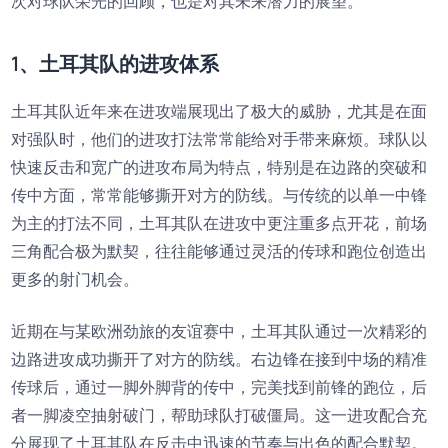
次对球队荣光的回顾，也是对其未来潜力的展望。
1、土耳其队的进攻体系
土耳其队近年来在进攻端展现出了极大的威胁，尤其是在面
对强队时，他们的进攻打法常常能给对手带来麻烦。球队以
快速反击和宽广的进攻布局为特点，特别是在边路的突破和
传中方面，常常能够撕开对方的防线。与传统的以单一中锋
为主的打法不同，土耳其队在进攻中更注重多点开花，前场
三角配合极为默契，往往能够通过灵活的传球和跑位创造出
更多的射门机会。
近期在与某欧洲劲旅的友谊赛中，土耳其队通过一次精彩的
边路进攻成功撕开了对方的防线。右边锋在接到中场的精准
传球后，通过一脚外脚背的传中，完美找到前锋的跑位，后
者一脚凌空抽射破门，帮助球队打破僵局。这一进攻配合充
分展现了土耳其队在反击中迅速的节奏与出色的配合默契。