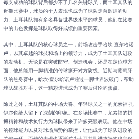
每支成功的球队背后都少不了几名关键球员，而土耳其队的
近期比赛中，球员的个人表现也成为了球队走向辉煌的动
力。土耳其队拥有多名具备世界级水平的球员，他们在比赛
中的出色发挥是球队取得好成绩的重要因素。
其中，土耳其队的核心球员之一，前场攻击手哈坎·查尔哈诺
卢，以其卓越的球技和场上的领导力，成为了土耳其队进攻
的发动机。无论是在突破防守、创造机会，还是在定位球方
面，他总能用一脚精准的传球撕开对方防线。近期与葡萄牙
队的热身赛中，哈坎·查尔哈诺卢通过一脚世界波破门，帮助
球队战胜对手，这一精彩进球成为了赛后讨论的焦点。
除此之外，土耳其队的中场大将、年轻球员之一的尤素福·扎
伊尔也给人留下了深刻的印象。在多场比赛中，尤素福的拼
搏精神和战术执行力为球队带来了许多亮眼表现。他在中场
的控球能力以及对球场局势的掌控，让他成为了球队进攻的
关键一环。而他的表现也逐渐成为土耳其队进攻端的稳定保