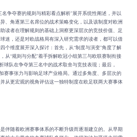
三名争夺赛的规则与精彩看点解析”展开系统性阐述，并以
差异、角逐第三名席位的战术策略变化，以及该制度对欧洲
帮助读者在理解规则的基础上洞察更深层次的竞技价值、足
的球迷，还是对欧战格局有深入研究需求的读者，都可以借
四个维度展开深入探讨：首先，从“制度与演变”角度了解
，从“规则与分配”着手拆解欧冠小组第三与欧联赛制衔接
分析球队在争夺第三名中的战术取舍与竞技表现；最后，
增加赛事张力与影响足球产业格局。通过多角度、多层次的
，并从更宏观的视角评估这一独特制度在欧足联两大赛事体
而是伴随着欧洲赛事体系的不断升级而逐渐建立的。从早期