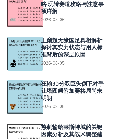
略 玩转赛道攻略与注意事
项详解
2026-08-06
王燊超无缘国足真相解析
探讨其实力状态与用人标
准背后的深层原因
2026-08-05
狂输30分双巨头倒下对手
让塔图姆附加赛格局尚未
明朗
2026-08-05
热刺输给莱斯特城的关键
因素分析及其战术调整建