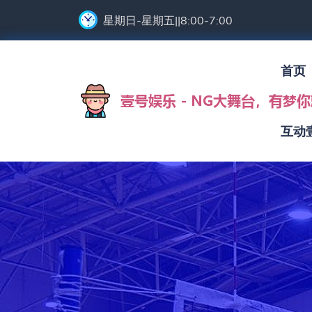
星期日-星期五||8:00-7:00
首页
互动