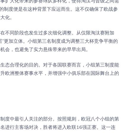
赛事扩大化带来的参赛球队多样化，使得淘汰与晋级之间需
”的制度便是在这种背景下应运而生。这不仅确保了欧战参
最大化。
度在不同阶段也发生过多次细化调整。从仅限淘汰赛附加
层”更加立体。小组第三名制度成为调整三大杯竞争平衡的
的机会，也避免了实力悬殊带来的早早出局。
战生态合理化的目的。对于各国联赛而言，小组第三制度能
提升欧洲整体赛事水平，并增强中小俱乐部在国际舞台上的
个制度中最引人关注的部分。按照规则，欧冠八个小组的第
名进行主客场对决，胜者将进入欧联16强正赛。这一连