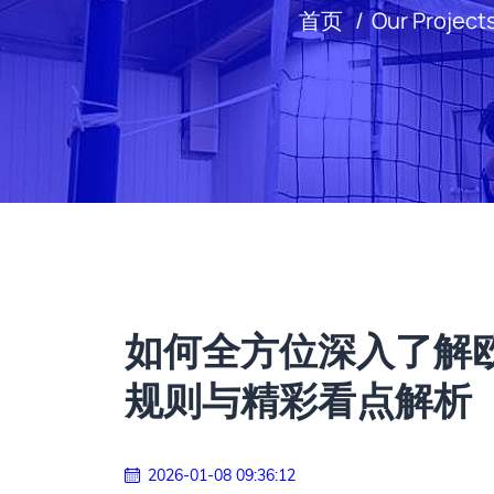
首页
Our Project
如何全方位深入了解
规则与精彩看点解析
2026-01-08 09:36:12