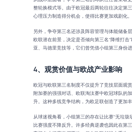
整轮换模式等。由于欧冠最后两轮往往决定第
心理压力制造得分机会，使得比赛更加戏剧化
另外，争夺第三名还涉及阵容管理与体能储备
欧联潜在前景，决定是否倾向第三名“降维打击
亚、马德里竞技等，它们曾凭借小组第三身份
4、观赏价值与欧战产业影响
欧冠与欧联第三名制度不仅提升了竞技层面观
附加赛的强强对话、欧联淘汰赛中欧冠球队的
升。这种多线竞争结构，为欧足联创造了更加
从球迷视角看，小组第三的存在让比赛“无垃圾
比赛强度不降反升。许多经典逆袭也因此在第