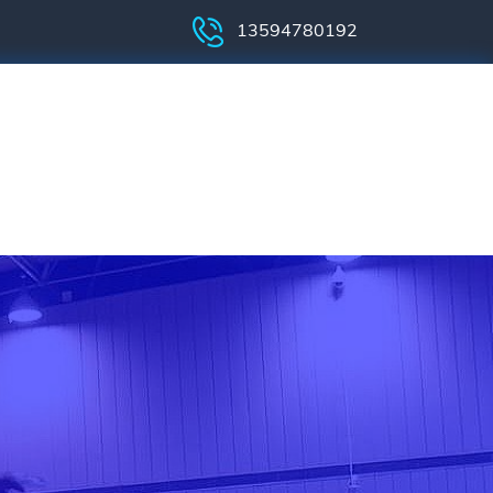
13594780192