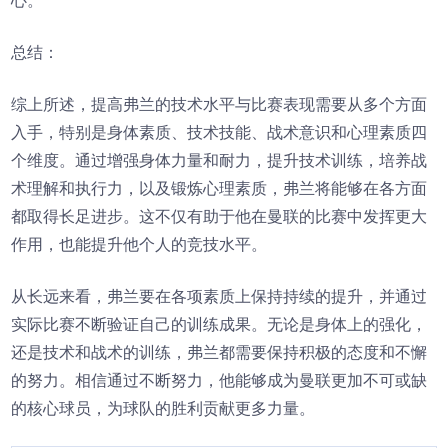
心。
总结：
综上所述，提高弗兰的技术水平与比赛表现需要从多个方面
入手，特别是身体素质、技术技能、战术意识和心理素质四
个维度。通过增强身体力量和耐力，提升技术训练，培养战
术理解和执行力，以及锻炼心理素质，弗兰将能够在各方面
都取得长足进步。这不仅有助于他在曼联的比赛中发挥更大
作用，也能提升他个人的竞技水平。
从长远来看，弗兰要在各项素质上保持持续的提升，并通过
实际比赛不断验证自己的训练成果。无论是身体上的强化，
还是技术和战术的训练，弗兰都需要保持积极的态度和不懈
的努力。相信通过不断努力，他能够成为曼联更加不可或缺
的核心球员，为球队的胜利贡献更多力量。