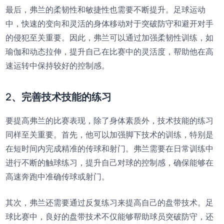
最后，弗兰的柔韧性和敏捷性也需要不断提升。足球运动
中，快速的变向和灵活的身体移动对于突破防守和避开对手
的侵犯至关重要。因此，弗兰可以通过加强柔韧性训练，如
瑜伽和动态拉伸，提升自己在比赛中的灵活度，帮助他在高
速运转中保持较好的控制感。
2、完善技术技能的练习
要提高弗兰的比赛表现，除了身体素质外，技术技能的练习
同样至关重要。首先，他可以加强脚下技术的训练，特别是
在短时间内完成精准的传球和射门。弗兰需要在日常训练中
进行不断的触球练习，提升自己对球的控制感，确保能够在
高速奔跑中准确传球或射门。
其次，弗兰还需要通过反复练习来提高自己的盘带技术。足
球比赛中，良好的盘带技术不仅能够帮助球员突破防守，还