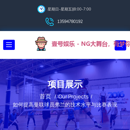
星期日-星期五||8:00-7:00
13594780192
项目展示
首页
Our Projects
如何提高曼联球员弗兰的技术水平与比赛表现