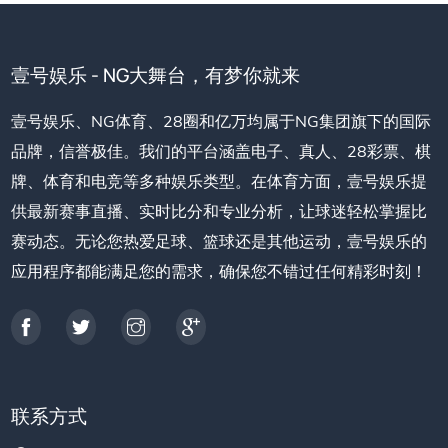
壹号娱乐 - NG大舞台，有梦你就来
壹号娱乐、NG体育、28圈和亿万均属于NG集团旗下的国际
品牌，信誉极佳。我们的平台涵盖电子、真人、28彩票、棋
牌、体育和电竞等多种娱乐类型。在体育方面，壹号娱乐提
供最新赛事直播、实时比分和专业分析，让球迷轻松掌握比
赛动态。无论您热爱足球、篮球还是其他运动，壹号娱乐的
应用程序都能满足您的需求，确保您不错过任何精彩时刻！
联系方式