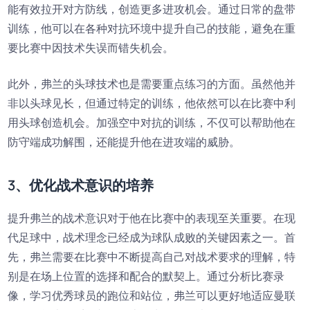
能有效拉开对方防线，创造更多进攻机会。通过日常的盘带
训练，他可以在各种对抗环境中提升自己的技能，避免在重
要比赛中因技术失误而错失机会。
此外，弗兰的头球技术也是需要重点练习的方面。虽然他并
非以头球见长，但通过特定的训练，他依然可以在比赛中利
用头球创造机会。加强空中对抗的训练，不仅可以帮助他在
防守端成功解围，还能提升他在进攻端的威胁。
3、优化战术意识的培养
提升弗兰的战术意识对于他在比赛中的表现至关重要。在现
代足球中，战术理念已经成为球队成败的关键因素之一。首
先，弗兰需要在比赛中不断提高自己对战术要求的理解，特
别是在场上位置的选择和配合的默契上。通过分析比赛录
像，学习优秀球员的跑位和站位，弗兰可以更好地适应曼联