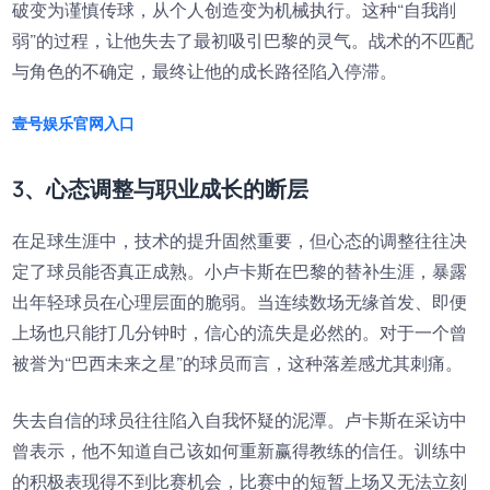
破变为谨慎传球，从个人创造变为机械执行。这种“自我削
弱”的过程，让他失去了最初吸引巴黎的灵气。战术的不匹配
与角色的不确定，最终让他的成长路径陷入停滞。
壹号娱乐官网入口
3、心态调整与职业成长的断层
在足球生涯中，技术的提升固然重要，但心态的调整往往决
定了球员能否真正成熟。小卢卡斯在巴黎的替补生涯，暴露
出年轻球员在心理层面的脆弱。当连续数场无缘首发、即便
上场也只能打几分钟时，信心的流失是必然的。对于一个曾
被誉为“巴西未来之星”的球员而言，这种落差感尤其刺痛。
失去自信的球员往往陷入自我怀疑的泥潭。卢卡斯在采访中
曾表示，他不知道自己该如何重新赢得教练的信任。训练中
的积极表现得不到比赛机会，比赛中的短暂上场又无法立刻