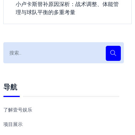
小卢卡斯替补原因深析：战术调整、体能管
理与球队平衡的多重考量
导航
了解壹号娱乐
项目展示