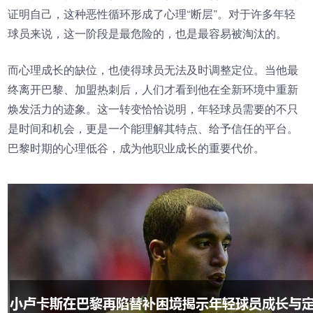
证明自己，这种恶性循环形成了心理“断层”。对于许多年轻
球员来说，这一阶段是最危险的，也是最容易被淘汰的。
而心理成长的缺位，也使得球员无法及时调整定位。当他最
终离开巴黎、加盟热刺后，人们才看到他在全新环境中重新
焕发活力的迹象。这一转变恰恰说明，年轻球员需要的不只
是时间和机会，更是一个能理解其特点、给予信任的平台。
巴黎时期的心理低谷，成为他职业成长的重要代价。