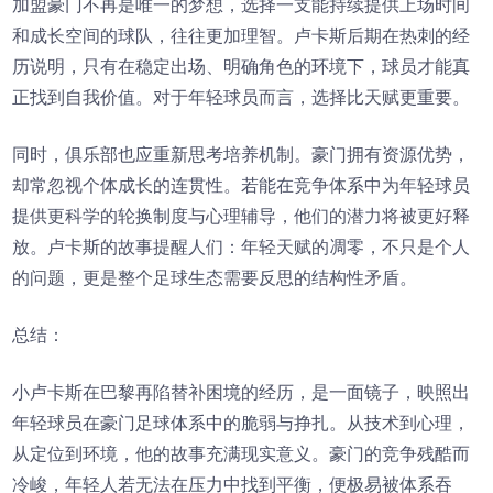
加盟豪门不再是唯一的梦想，选择一支能持续提供上场时间
和成长空间的球队，往往更加理智。卢卡斯后期在热刺的经
历说明，只有在稳定出场、明确角色的环境下，球员才能真
正找到自我价值。对于年轻球员而言，选择比天赋更重要。
同时，俱乐部也应重新思考培养机制。豪门拥有资源优势，
却常忽视个体成长的连贯性。若能在竞争体系中为年轻球员
提供更科学的轮换制度与心理辅导，他们的潜力将被更好释
放。卢卡斯的故事提醒人们：年轻天赋的凋零，不只是个人
的问题，更是整个足球生态需要反思的结构性矛盾。
总结：
小卢卡斯在巴黎再陷替补困境的经历，是一面镜子，映照出
年轻球员在豪门足球体系中的脆弱与挣扎。从技术到心理，
从定位到环境，他的故事充满现实意义。豪门的竞争残酷而
冷峻，年轻人若无法在压力中找到平衡，便极易被体系吞