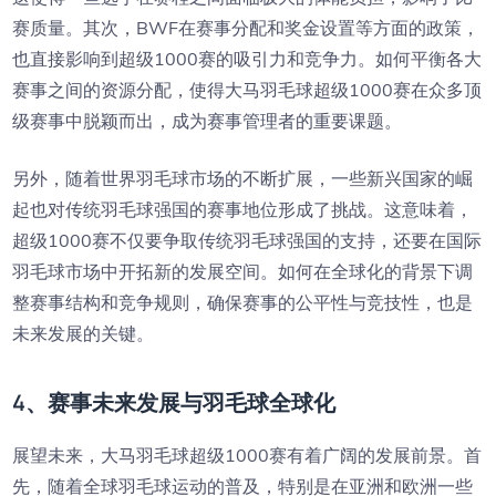
赛质量。其次，BWF在赛事分配和奖金设置等方面的政策，
也直接影响到超级1000赛的吸引力和竞争力。如何平衡各大
赛事之间的资源分配，使得大马羽毛球超级1000赛在众多顶
级赛事中脱颖而出，成为赛事管理者的重要课题。
另外，随着世界羽毛球市场的不断扩展，一些新兴国家的崛
起也对传统羽毛球强国的赛事地位形成了挑战。这意味着，
超级1000赛不仅要争取传统羽毛球强国的支持，还要在国际
羽毛球市场中开拓新的发展空间。如何在全球化的背景下调
整赛事结构和竞争规则，确保赛事的公平性与竞技性，也是
未来发展的关键。
4、赛事未来发展与羽毛球全球化
展望未来，大马羽毛球超级1000赛有着广阔的发展前景。首
先，随着全球羽毛球运动的普及，特别是在亚洲和欧洲一些