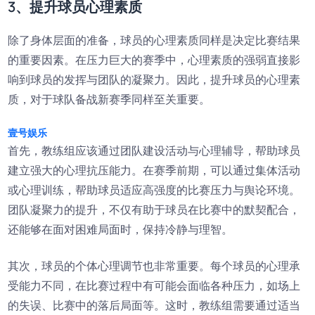
3、提升球员心理素质
除了身体层面的准备，球员的心理素质同样是决定比赛结果
的重要因素。在压力巨大的赛季中，心理素质的强弱直接影
响到球员的发挥与团队的凝聚力。因此，提升球员的心理素
质，对于球队备战新赛季同样至关重要。
壹号娱乐
首先，教练组应该通过团队建设活动与心理辅导，帮助球员
建立强大的心理抗压能力。在赛季前期，可以通过集体活动
或心理训练，帮助球员适应高强度的比赛压力与舆论环境。
团队凝聚力的提升，不仅有助于球员在比赛中的默契配合，
还能够在面对困难局面时，保持冷静与理智。
其次，球员的个体心理调节也非常重要。每个球员的心理承
受能力不同，在比赛过程中有可能会面临各种压力，如场上
的失误、比赛中的落后局面等。这时，教练组需要通过适当