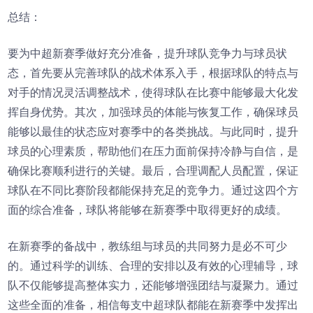
总结：
要为中超新赛季做好充分准备，提升球队竞争力与球员状
态，首先要从完善球队的战术体系入手，根据球队的特点与
对手的情况灵活调整战术，使得球队在比赛中能够最大化发
挥自身优势。其次，加强球员的体能与恢复工作，确保球员
能够以最佳的状态应对赛季中的各类挑战。与此同时，提升
球员的心理素质，帮助他们在压力面前保持冷静与自信，是
确保比赛顺利进行的关键。最后，合理调配人员配置，保证
球队在不同比赛阶段都能保持充足的竞争力。通过这四个方
面的综合准备，球队将能够在新赛季中取得更好的成绩。
在新赛季的备战中，教练组与球员的共同努力是必不可少
的。通过科学的训练、合理的安排以及有效的心理辅导，球
队不仅能够提高整体实力，还能够增强团结与凝聚力。通过
这些全面的准备，相信每支中超球队都能在新赛季中发挥出