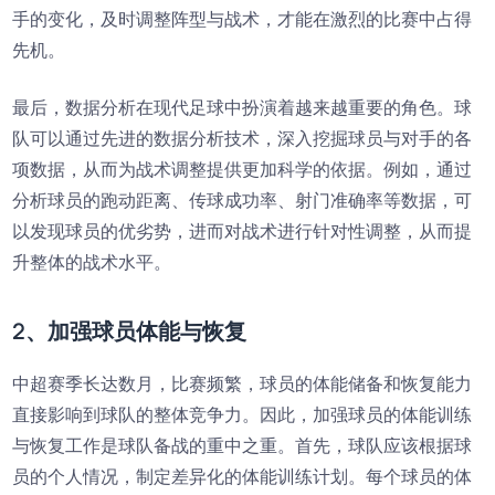
手的变化，及时调整阵型与战术，才能在激烈的比赛中占得
先机。
最后，数据分析在现代足球中扮演着越来越重要的角色。球
队可以通过先进的数据分析技术，深入挖掘球员与对手的各
项数据，从而为战术调整提供更加科学的依据。例如，通过
分析球员的跑动距离、传球成功率、射门准确率等数据，可
以发现球员的优劣势，进而对战术进行针对性调整，从而提
升整体的战术水平。
2、加强球员体能与恢复
中超赛季长达数月，比赛频繁，球员的体能储备和恢复能力
直接影响到球队的整体竞争力。因此，加强球员的体能训练
与恢复工作是球队备战的重中之重。首先，球队应该根据球
员的个人情况，制定差异化的体能训练计划。每个球员的体