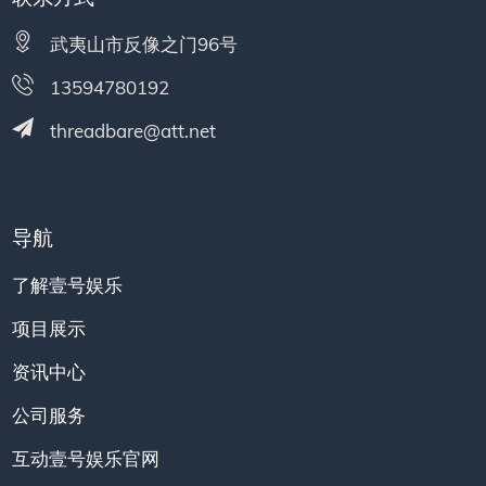
武夷山市反像之门96号
13594780192
threadbare@att.net
导航
了解壹号娱乐
项目展示
资讯中心
公司服务
互动壹号娱乐官网