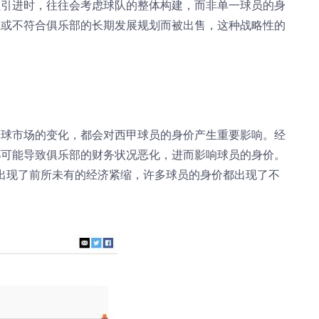
员引进时，往往会考虑球队的整体构建，而非单一球员的身
系或不符合俱乐部的长期发展规划而被出售，这种战略性的
足球市场的变化，都会对西甲球员的身价产生重要影响。经
都可能导致俱乐部的财务状况恶化，进而影响球员的身价。
场出现了前所未有的经济紧缩，许多球员的身价都出现了不