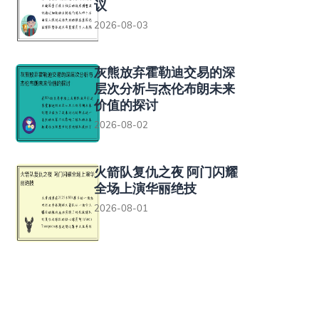
议
2026-08-03
灰熊放弃霍勒迪交易的深
层次分析与杰伦布朗未来
价值的探讨
2026-08-02
火箭队复仇之夜 阿门闪耀
全场上演华丽绝技
2026-08-01