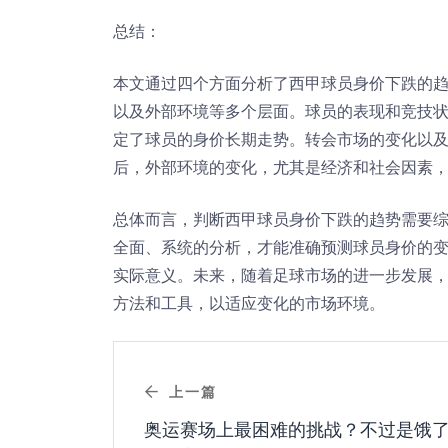
总结：
本文通过四个方面分析了西甲球员身价下跌的
以及外部环境等多个层面。球员的表现和竞技
定了球员的身价长期走势。转会市场的变化以
后，外部环境的变化，尤其是经济和社会因素
总体而言，判断西甲球员身价下跌的趋势需要
全面、系统的分析，才能准确预测球员身价的
实际意义。未来，随着足球市场的进一步发展
方法和工具，以适应变化的市场环境。
上一篇
奥运赛场上最困难的挑战？不过是饿