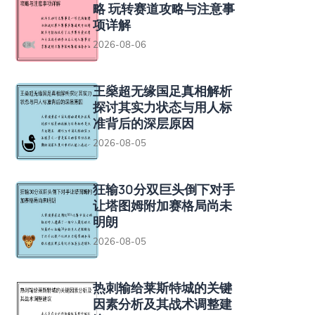
略 玩转赛道攻略与注意事
项详解
2026-08-06
王燊超无缘国足真相解析
探讨其实力状态与用人标
准背后的深层原因
2026-08-05
狂输30分双巨头倒下对手
让塔图姆附加赛格局尚未
明朗
2026-08-05
热刺输给莱斯特城的关键
因素分析及其战术调整建