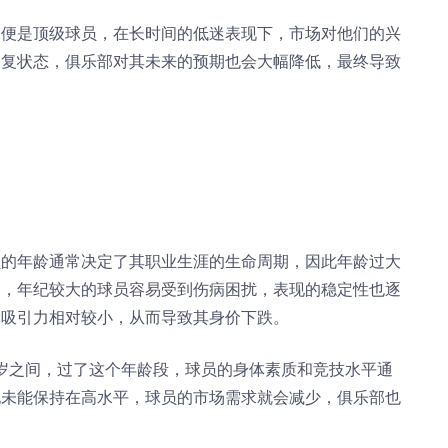
即便是顶级球员，在长时间的低迷表现下，市场对他们的兴
恢复状态，俱乐部对其未来的预期也会大幅降低，最终导致
员的年龄通常决定了其职业生涯的生命周期，因此年龄过大
中，年纪较大的球员容易受到伤病困扰，表现的稳定性也逐
的吸引力相对较小，从而导致其身价下跌。
0岁之间，过了这个年龄段，球员的身体素质和竞技水平通
现未能保持在高水平，球员的市场需求就会减少，俱乐部也