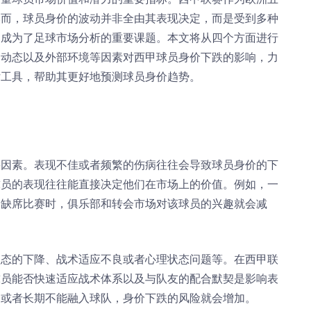
然而，球员身价的波动并非全由其表现决定，而是受到多种
，成为了足球市场分析的重要课题。本文将从四个方面进行
场动态以及外部环境等因素对西甲球员身价下跌的影响，力
估工具，帮助其更好地预测球员身价趋势。
要因素。表现不佳或者频繁的伤病往往会导致球员身价的下
球员的表现往往能直接决定他们在市场上的价值。例如，一
病缺席比赛时，俱乐部和转会市场对该球员的兴趣就会减
状态的下降、战术适应不良或者心理状态问题等。在西甲联
球员能否快速适应战术体系以及与队友的配合默契是影响表
合或者长期不能融入球队，身价下跌的风险就会增加。