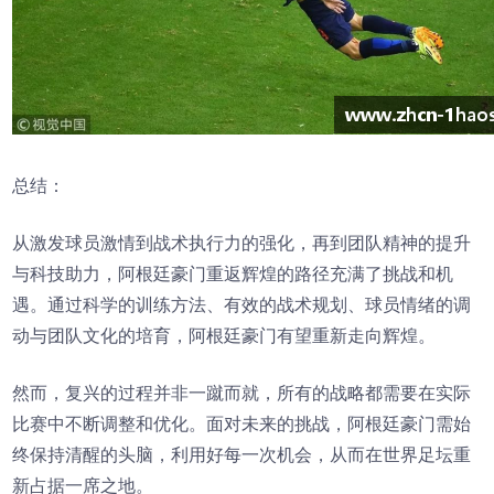
总结：
从激发球员激情到战术执行力的强化，再到团队精神的提升
与科技助力，阿根廷豪门重返辉煌的路径充满了挑战和机
遇。通过科学的训练方法、有效的战术规划、球员情绪的调
动与团队文化的培育，阿根廷豪门有望重新走向辉煌。
然而，复兴的过程并非一蹴而就，所有的战略都需要在实际
比赛中不断调整和优化。面对未来的挑战，阿根廷豪门需始
终保持清醒的头脑，利用好每一次机会，从而在世界足坛重
新占据一席之地。