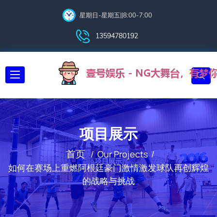
星期日-星期五||8:00-7:00
13594780192
项目展示
首页
Our Projects
如何在赛场上重燃阿根廷豪门激情激发球队再创辉煌
的战略与挑战