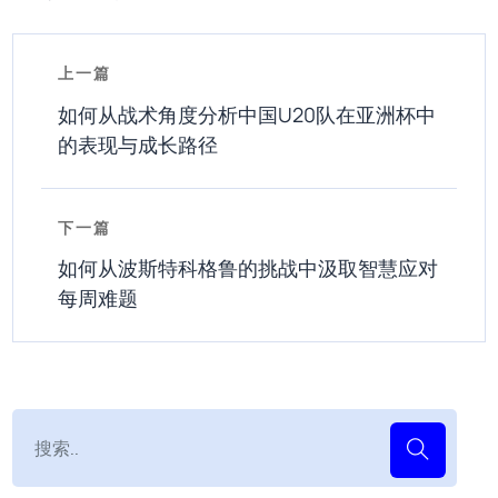
上一篇
如何从战术角度分析中国U20队在亚洲杯中
的表现与成长路径
下一篇
如何从波斯特科格鲁的挑战中汲取智慧应对
每周难题