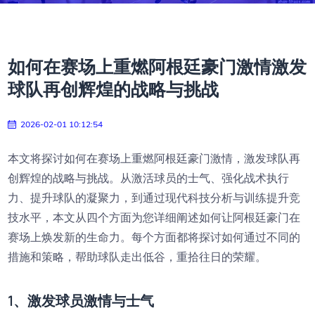
如何在赛场上重燃阿根廷豪门激情激发
球队再创辉煌的战略与挑战
2026-02-01 10:12:54
本文将探讨如何在赛场上重燃阿根廷豪门激情，激发球队再
创辉煌的战略与挑战。从激活球员的士气、强化战术执行
力、提升球队的凝聚力，到通过现代科技分析与训练提升竞
技水平，本文从四个方面为您详细阐述如何让阿根廷豪门在
赛场上焕发新的生命力。每个方面都将探讨如何通过不同的
措施和策略，帮助球队走出低谷，重拾往日的荣耀。
1、激发球员激情与士气