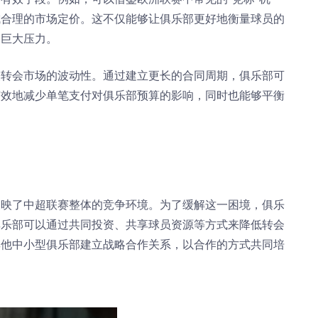
成合理的市场定价。这不仅能够让俱乐部更好地衡量球员的
的巨大压力。
缓转会市场的波动性。通过建立更长的合同周期，俱乐部可
有效地减少单笔支付对俱乐部预算的影响，同时也能够平衡
反映了中超联赛整体的竞争环境。为了缓解这一困境，俱乐
俱乐部可以通过共同投资、共享球员资源等方式来降低转会
其他中小型俱乐部建立战略合作关系，以合作的方式共同培