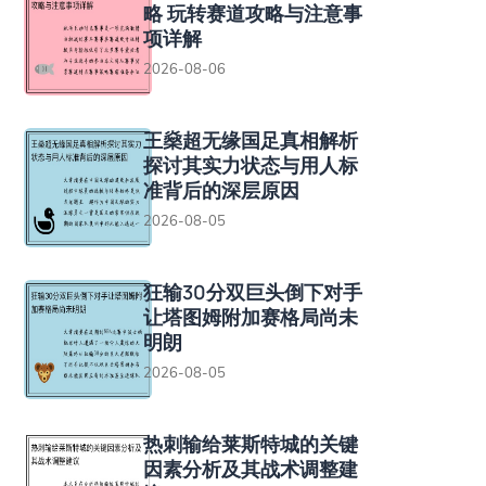
略 玩转赛道攻略与注意事
项详解
2026-08-06
王燊超无缘国足真相解析
探讨其实力状态与用人标
准背后的深层原因
2026-08-05
狂输30分双巨头倒下对手
让塔图姆附加赛格局尚未
明朗
2026-08-05
热刺输给莱斯特城的关键
因素分析及其战术调整建