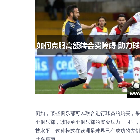
例如，某些俱乐部可以联合进行球员的购买，采
个俱乐部，减轻单个俱乐部的资金压力。同时
技水平。这种模式在欧洲足球界已有成功的先
共赢局面。