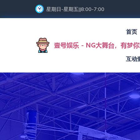
星期日-星期五||8:00-7:00
首页
互动