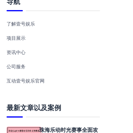
导航
了解壹号娱乐
项目展示
资讯中心
公司服务
互动壹号娱乐官网
最新文章以及案例
珠海乐动时光赛事全面攻