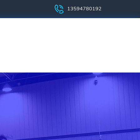
13594780192