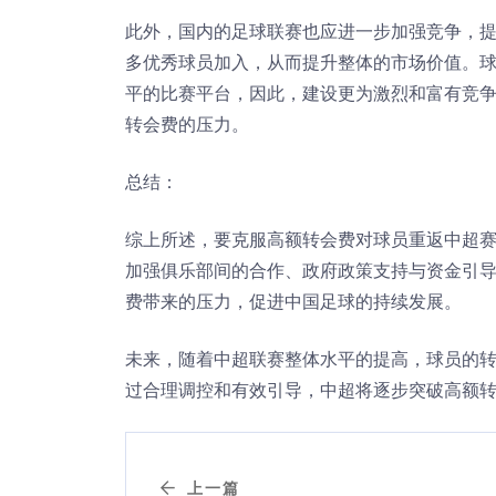
此外，国内的足球联赛也应进一步加强竞争，
多优秀球员加入，从而提升整体的市场价值。
平的比赛平台，因此，建设更为激烈和富有竞
转会费的压力。
总结：
综上所述，要克服高额转会费对球员重返中超
加强俱乐部间的合作、政府政策支持与资金引
费带来的压力，促进中国足球的持续发展。
未来，随着中超联赛整体水平的提高，球员的
过合理调控和有效引导，中超将逐步突破高额
上一篇