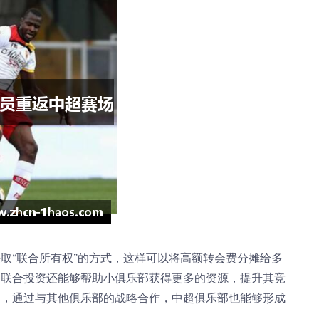
取“联合所有权”的方式，这样可以将高额转会费分摊给多
，联合投资还能够帮助小俱乐部获得更多的资源，提升其竞
例，通过与其他俱乐部的战略合作，中超俱乐部也能够形成