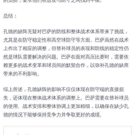
的负担，要求他们在进攻与防守之间找到平衡。
总结：
孔德的缺阵无疑对巴萨的防线和整体战术体系带来了挑战，
尤其是在防守稳定性和高空球防守等方面。巴萨虽然在战术
上作出了相应的调整，但替补球员的表现和防线的稳定性仍
然是球队需要解决的问题。巴萨在面对高压比赛时，需要依
赖更多的战术变革和球员间的默契合作，以弥补孔德的缺席
带来的不利影响。
综上所述，孔德缺阵的影响不仅仅体现在防守端的直接损
失，还体现在整体战术体系的调整上。巴萨需要在替补球员
的使用、战术安排和整体协调上更加精细，以确保在缺少孔
德的情况下能够保持竞争力并争取更好的成绩。