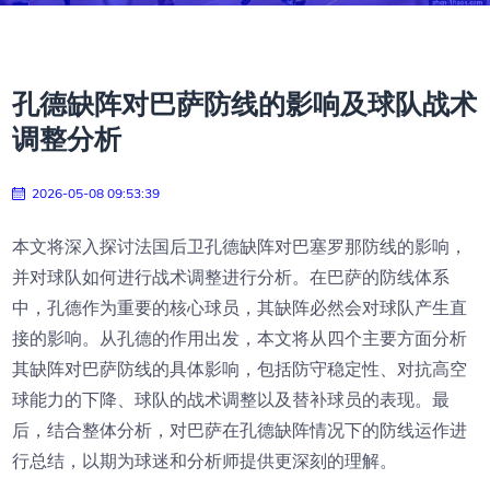
孔德缺阵对巴萨防线的影响及球队战术
调整分析
2026-05-08 09:53:39
本文将深入探讨法国后卫孔德缺阵对巴塞罗那防线的影响，
并对球队如何进行战术调整进行分析。在巴萨的防线体系
中，孔德作为重要的核心球员，其缺阵必然会对球队产生直
接的影响。从孔德的作用出发，本文将从四个主要方面分析
其缺阵对巴萨防线的具体影响，包括防守稳定性、对抗高空
球能力的下降、球队的战术调整以及替补球员的表现。最
后，结合整体分析，对巴萨在孔德缺阵情况下的防线运作进
行总结，以期为球迷和分析师提供更深刻的理解。