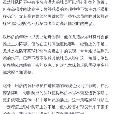
虽然球队阵容中有多名有潜力的球员可以填补孔德的位置，
但在高强度的比赛中，替补球员的表现往往不如主力球员那
样稳定。尤其是在防线的关键位置，替补球员的临时替补往
往容易出现配合不默契或者应对高压情况时的失误。
以巴萨的年轻中卫皮亚尼奇为例，他在孔德缺席时有时会被
推上主力阵容。但他在面对高强度比赛时，经验上的不足，
尤其是在防守高球和快节奏反击中的表现，常常难以达到孔
德的水平。巴萨不得不依赖其他球员来弥补这一短板，例如
更多地依赖经验丰富的皮克，但这也意味着球队需要更多的
战术配合和调整。
此外，巴萨的替补球员在进攻端的表现也受到了影响。在孔
德缺阵时，球队防线的漏洞使得巴萨不得不调整进攻策略，
更多依赖边路传中和中场球员的插上。这一策略虽然能够在
一定程度上弥补防守上的不足，但也给替补球员带来了更多