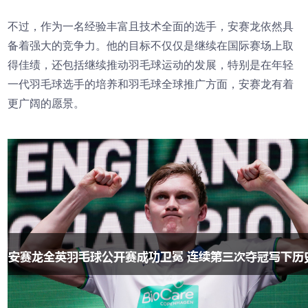
不过，作为一名经验丰富且技术全面的选手，安赛龙依然具
备着强大的竞争力。他的目标不仅仅是继续在国际赛场上取
得佳绩，还包括继续推动羽毛球运动的发展，特别是在年轻
一代羽毛球选手的培养和羽毛球全球推广方面，安赛龙有着
更广阔的愿景。