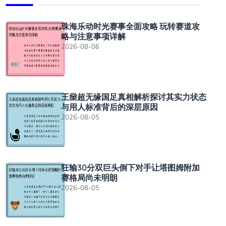
珠海乐动时光赛事全面攻略 玩转赛道攻
略与注意事项详解
2026-08-06
王燊超无缘国足真相解析探讨其实力状态
与用人标准背后的深层原因
2026-08-05
狂输30分双巨头倒下对手让塔图姆附加
赛格局尚未明朗
2026-08-05