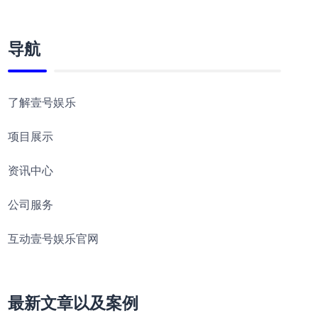
导航
了解壹号娱乐
项目展示
资讯中心
公司服务
互动壹号娱乐官网
最新文章以及案例