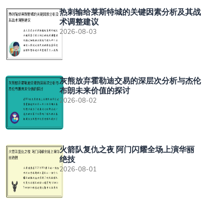
热刺输给莱斯特城的关键因素分析及其战
术调整建议
2026-08-03
灰熊放弃霍勒迪交易的深层次分析与杰伦
布朗未来价值的探讨
2026-08-02
火箭队复仇之夜 阿门闪耀全场上演华丽
绝技
2026-08-01