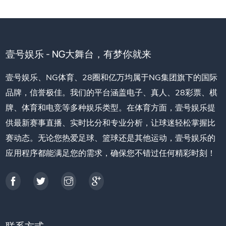
壹号娱乐 - NG大舞台，有梦你就来
壹号娱乐、NG体育、28圈和亿万均属于NG集团旗下的国际
品牌，信誉极佳。我们的平台涵盖电子、真人、28彩票、棋
牌、体育和电竞等多种娱乐类型。在体育方面，壹号娱乐提
供最新赛事直播、实时比分和专业分析，让球迷轻松掌握比
赛动态。无论您热爱足球、篮球还是其他运动，壹号娱乐的
应用程序都能满足您的需求，确保您不错过任何精彩时刻！
联系方式