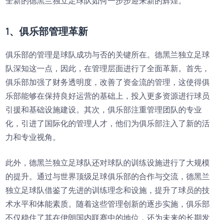
全新的德黑兰独立足球队如何一步步迎来新的辉煌。
1、俱乐部管理革新
俱乐部的管理是球队成功与否的关键所在。德黑兰独立足球
队深知这一点，因此，在管理层面进行了全面革新。首先，
俱乐部加强了财务透明度，改善了资金流的管理，这使得俱
乐部能够在保持良好运营的基础上，投入更多资源进行球员
引援和基础设施建设。其次，俱乐部注重管理团队的专业
化，引进了国际化的管理人才，他们为俱乐部注入了新的活
力和专业视角。
此外，德黑兰独立足球队还对球队的训练设施进行了大规模
的提升。通过与世界顶级足球俱乐部的合作与交流，德黑兰
独立足球队借鉴了先进的训练理念和设施，提升了球员的技
术水平和体能素质。随着这些管理创新的逐步实施，俱乐部
不仅稳住了其在伊朗国内联赛中的地位，还为未来的长期发