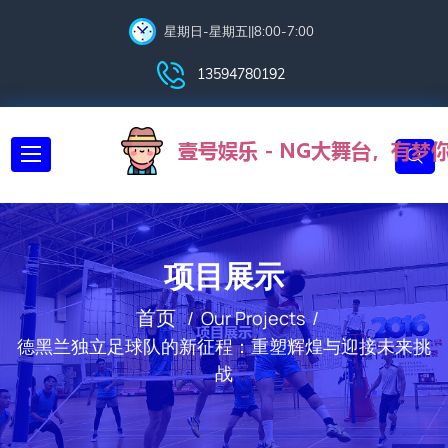
星期日-星期五||8:00-7:00
13594780192
项目展示
首页
Our Projects
德黑兰独立足球队的新征程：重塑辉煌与迎接未来挑
战