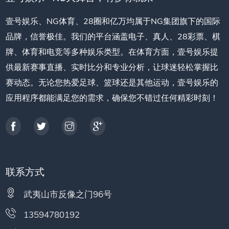
壹号娱乐、NG体育、28圈和亿万均属于NG集团旗下的国际
品牌，信誉极佳。我们的平台涵盖电子、真人、28彩票、棋
牌、体育和电竞等多种娱乐类型。在体育方面，壹号娱乐提
供最新赛事直播、实时比分和专业分析，让球迷轻松掌握比
赛动态。无论您热爱足球、篮球还是其他运动，壹号娱乐的
应用程序都能满足您的需求，确保您不错过任何精彩时刻！
联系方式
武夷山市反像之门96号
13594780192