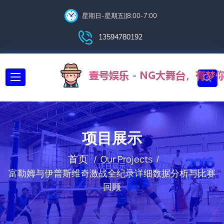
星期日-星期五||8:00-7:00
13594780192
项目展示
首页
Our Projects
富勒姆与伊普斯维奇激战全纪录详细数据分析与比赛
回顾