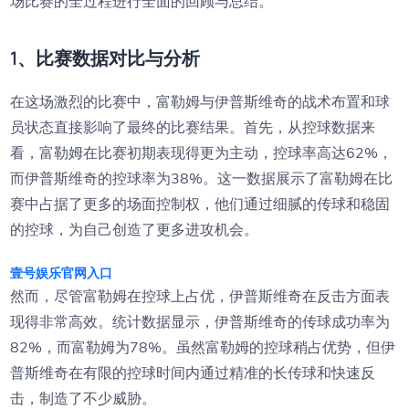
场比赛的全过程进行全面的回顾与总结。
1、比赛数据对比与分析
在这场激烈的比赛中，富勒姆与伊普斯维奇的战术布置和球
员状态直接影响了最终的比赛结果。首先，从控球数据来
看，富勒姆在比赛初期表现得更为主动，控球率高达62%，
而伊普斯维奇的控球率为38%。这一数据展示了富勒姆在比
赛中占据了更多的场面控制权，他们通过细腻的传球和稳固
的控球，为自己创造了更多进攻机会。
壹号娱乐官网入口
然而，尽管富勒姆在控球上占优，伊普斯维奇在反击方面表
现得非常高效。统计数据显示，伊普斯维奇的传球成功率为
82%，而富勒姆为78%。虽然富勒姆的控球稍占优势，但伊
普斯维奇在有限的控球时间内通过精准的长传球和快速反
击，制造了不少威胁。