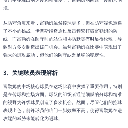
反击中显现出的速度和精准度，让富勒姆的防线一度陷入困
境。
从防守角度来看，富勒姆虽然控球更多，但在防守端也遭遇
了不小的挑战。伊普斯维奇通过反击频繁打破富勒姆的防
线，而富勒姆在防守时的站位和协防默契有时显得松散，导
致对方多次制造出破门机会。虽然富勒姆在比赛中表现出了
强大的进攻威胁，但他们的防守缺乏足够的稳定性。
3、关键球员表现解析
富勒姆的中场核心球员在这场比赛中发挥了重要作用，特别
是在传球和控场方面。球队的组织者通过细腻的分球和精准
的视野为锋线球员创造了多次机会。然而，尽管他们的控球
表现出色，前锋球员的临门一脚效率不高，使得富勒姆在进
攻端的威胁未能转化为进球。