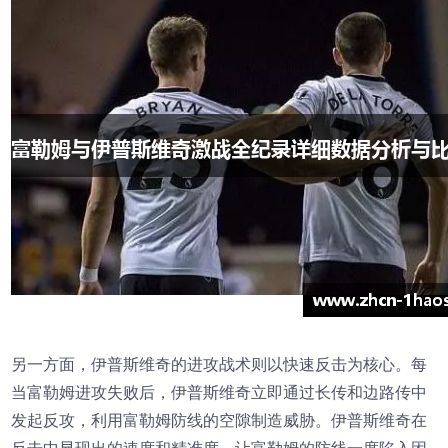
另一方面，伊普斯维奇的进攻战术则以快速反击为核心。每
当富勒姆进攻失败后，伊普斯维奇立即通过长传和边路传中
发起反攻，利用富勒姆防线的空隙制造威胁。伊普斯维奇在