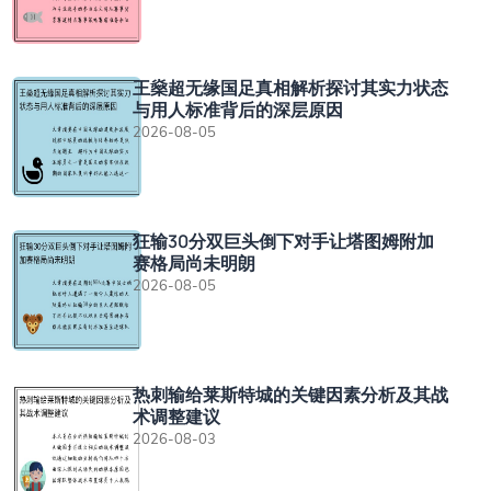
王燊超无缘国足真相解析探讨其实力状态
与用人标准背后的深层原因
2026-08-05
狂输30分双巨头倒下对手让塔图姆附加
赛格局尚未明朗
2026-08-05
热刺输给莱斯特城的关键因素分析及其战
术调整建议
2026-08-03