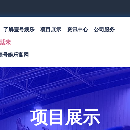
了解壹号娱乐
项目展示
资讯中心
公司服务
壹号娱乐官网
项目展示