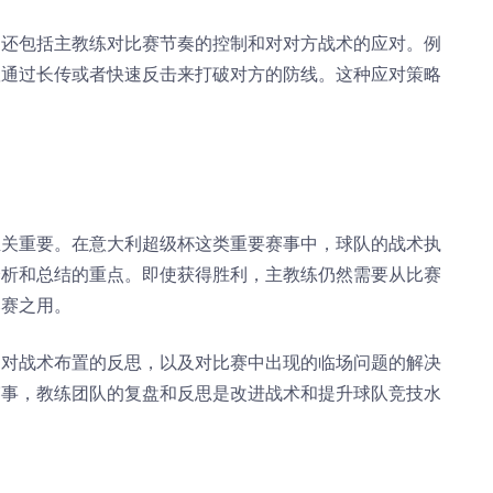
它还包括主教练对比赛节奏的控制和对对方战术的应对。例
队通过长传或者快速反击来打破对方的防线。这种应对策略
至关重要。在意大利超级杯这类重要赛事中，球队的战术执
分析和总结的重点。即使获得胜利，主教练仍然需要从比赛
比赛之用。
，对战术布置的反思，以及对比赛中出现的临场问题的解决
赛事，教练团队的复盘和反思是改进战术和提升球队竞技水