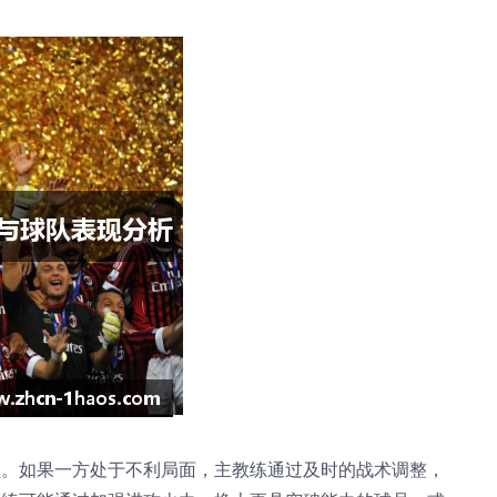
负。如果一方处于不利局面，主教练通过及时的战术调整，