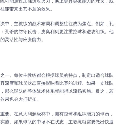
教练可能通过加强进攻火力，换上更具突破能力的球员，或
往往能带来出其不意的效果。
对决中，主教练的战术布局和调整往往成为焦点。例如，孔
念：孔蒂的防守反击，皮奥利则更注重控球和进攻组织。他
中的灵活性与应变能力。
素之一。每位主教练都会根据球员的特点，制定出适合球队
阵容深度和球员状态直接影响着比赛的进程。如果一支球队
识，那么球队的整体战术体系就能得以流畅实施。反之，若
的效果也会大打折扣。
关重要。在意大利超级杯中，拥有控球和组织能力的球员，
以实施。如果球队的中场不在状态，主教练就需要做出快速