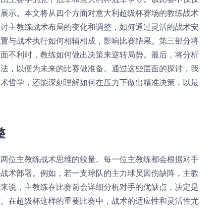
的展示。本文将从四个方面对意大利超级杯赛场的教练战术
探讨主教练战术布局的变化和调整，如何通过灵活的战术安
配置与战术执行如何相辅相成，影响比赛结果。第三部分将
场面不利时，教练如何做出决策来逆转局势。最后，将分析
打法，以便为未来的比赛做准备。通过这些层面的探讨，我
战术哲学，还能深刻理解如何在压力下做出精准决策，以最
整
是两位主教练战术思维的较量。每一位主教练都会根据对手
行战术部署。例如，若一支球队的主力球员因伤缺阵，主教
般来说，主教练在比赛前会详细分析对手的优缺点，决定是
术。在超级杯这样的重要比赛中，战术的适应性和灵活性尤