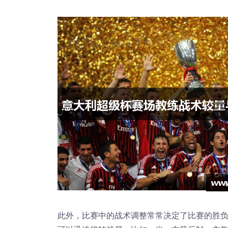
此外，比赛中的战术调整常常决定了比赛的胜