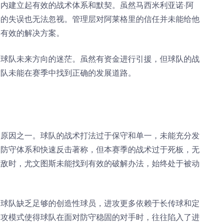
内建立起有效的战术体系和默契。虽然马西米利亚诺·阿
季的失误也无法忽视。管理层对阿莱格里的信任并未能给他
乏有效的解决方案。
对球队未来方向的迷茫。虽然有资金进行引援，但球队的战
球队未能在赛季中找到正确的发展道路。
本原因之一。球队的战术打法过于保守和单一，未能充分发
的防守体系和快速反击著称，但本赛季的战术过于死板，无
强敌时，尤文图斯未能找到有效的破解办法，始终处于被动
。球队缺乏足够的创造性球员，进攻更多依赖于长传球和定
进攻模式使得球队在面对防守稳固的对手时，往往陷入了进