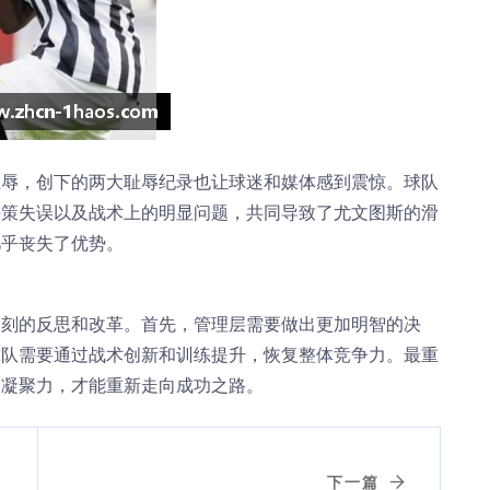
耻辱，创下的两大耻辱纪录也让球迷和媒体感到震惊。球队
决策失误以及战术上的明显问题，共同导致了尤文图斯的滑
几乎丧失了优势。
深刻的反思和改革。首先，管理层需要做出更加明智的决
球队需要通过战术创新和训练提升，恢复整体竞争力。最重
的凝聚力，才能重新走向成功之路。
下一篇