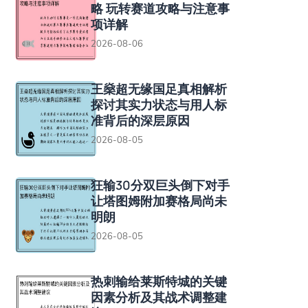
略 玩转赛道攻略与注意事
项详解
2026-08-06
王燊超无缘国足真相解析
探讨其实力状态与用人标
准背后的深层原因
2026-08-05
狂输30分双巨头倒下对手
让塔图姆附加赛格局尚未
明朗
2026-08-05
热刺输给莱斯特城的关键
因素分析及其战术调整建