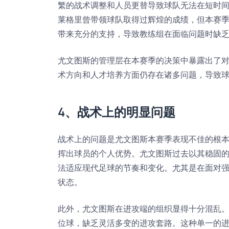
繁的战术调整和人员更替导致球队无法在短时间
莱格里曾带领球队取得过辉煌的成绩，但本赛
带来充分的支持，导致教练组在面临问题时缺
尤文图斯的管理层在本赛季的决策中暴露出了
术方向和人才培养方面仍存在诸多问题，导致
4、战术上的明显问题
战术上的问题是尤文图斯本赛季表现不佳的根
挥出球员的个人优势。尤文图斯过去以其稳固
法适应现代足球的节奏和变化。尤其是在面对
状态。
此外，尤文图斯在进攻端的组织显得十分混乱
位球，缺乏灵活多变的进攻套路。这种单一的