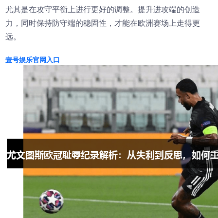
尤其是在攻守平衡上进行更好的调整。提升进攻端的创造
力，同时保持防守端的稳固性，才能在欧洲赛场上走得更
远。
壹号娱乐官网入口