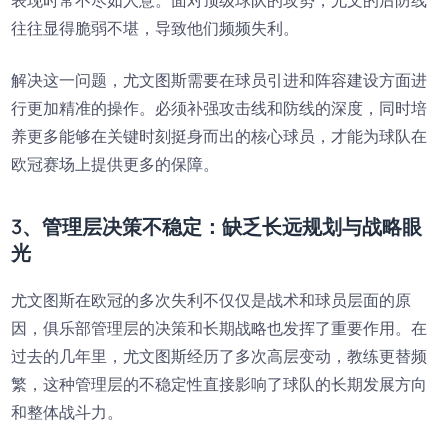
表现时常不尽如人意。面对顶级球队的攻势，尤文的后防线
往往显得脆弱不堪，导致他们频频失利。
解决这一问题，尤文图斯需要在球员引进和阵容建设方面进
行更加精准的操作。必须补强攻击线和防线的深度，同时培
养更多能够在关键时刻挺身而出的核心球员，才能为球队在
欧冠赛场上提供更多的保障。
3、管理层决策不稳定：缺乏长远规划与战略眼
光
尤文图斯在欧冠的多次失利不仅仅是战术和球员层面的原
因，俱乐部管理层的决策和长期战略也发挥了重要作用。在
过去的几年里，尤文图斯经历了多次高层变动，教练更替频
繁，这种管理层的不稳定性直接影响了球队的长期发展方向
和整体战斗力。