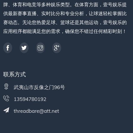
牌、体育和电竞等多种娱乐类型。在体育方面，壹号娱乐提
供最新赛事直播、实时比分和专业分析，让球迷轻松掌握比
赛动态。无论您热爱足球、篮球还是其他运动，壹号娱乐的
应用程序都能满足您的需求，确保您不错过任何精彩时刻！
联系方式
武夷山市反像之门96号
13594780192
threadbare@att.net