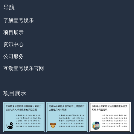
导航
了解壹号娱乐
项目展示
资讯中心
公司服务
互动壹号娱乐官网
项目展示