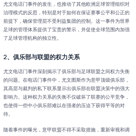
尤文电话门事件的发生，也推动了其他欧洲足球管理组织对
治理模式的反思，特别是对于如何在保证赛事公平和公正的
前提下，确保管理层不受利益集团的控制。这一事件为世界
足球的管理体系提供了宝贵的警示，并促使全球范围内加强
了足球管理机构的独立性。
2、俱乐部与联盟的权力关系
尤文电话门事件深刻揭示了俱乐部与足球联盟之间权力失衡
的问题。在电话门事件中，尤文图斯作为意甲顶级俱乐部，
其高层与裁判的私下联系显示出俱乐部在联盟决策中的强大
影响力。这种权力关系的失衡不仅破坏了联赛的公平竞争，
也使得一些中小俱乐部难以在强者的压迫下获得平等的对
待。
随着事件的曝光，意甲联盟不得不采取措施，重新审视和调