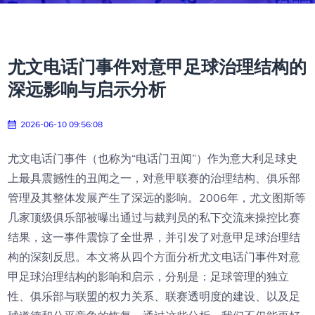
尤文电话门事件对意甲足球治理结构的
深远影响与启示分析
2026-06-10 09:56:08
尤文电话门事件（也称为“电话门丑闻”）作为意大利足球史
上最具震撼性的丑闻之一，对意甲联赛的治理结构、俱乐部
管理及其整体发展产生了深远的影响。2006年，尤文图斯等
几家顶级俱乐部被曝出通过与裁判员的私下交流来操控比赛
结果，这一事件震惊了全世界，并引发了对意甲足球治理结
构的深刻反思。本文将从四个方面分析尤文电话门事件对意
甲足球治理结构的影响和启示，分别是：足球管理的独立
性、俱乐部与联盟的权力关系、联赛透明度的建设、以及足