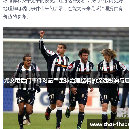
球道德和公平竞争的恢复。通过这些分析，我们不仅能更好
地理解电话门事件带来的启示，也能为未来足球治理提供有
价值的参考。