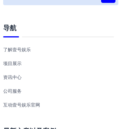
导航
了解壹号娱乐
项目展示
资讯中心
公司服务
互动壹号娱乐官网