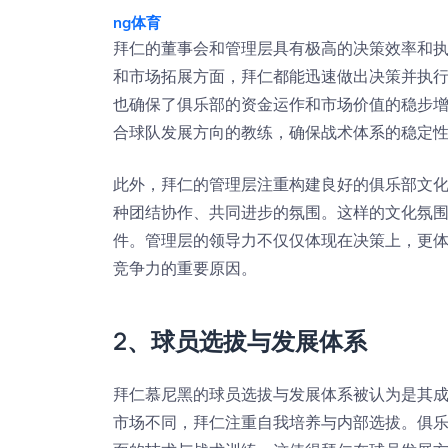
ng体育
拜仁的董事会和管理层具有极高的决策效率和
和市场拓展方面，拜仁都能迅速做出决策并执
也确保了俱乐部的资金运作和市场价值的稳步
合球队发展方向的教练，确保战术体系的稳定
此外，拜仁的管理层注重构建良好的俱乐部文
种团结协作、共同进步的氛围。这样的文化氛
件。管理层的领导力不仅仅体现在决策上，更
竞争力的重要原因。
2、球员选拔与发展体系
拜仁慕尼黑的球员选拔与发展体系被认为是其
市场不同，拜仁注重自我培养与内部选拔。俱