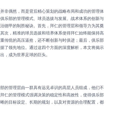
功并非偶然，而是背后精心策划的战略布局和成功的管理体
从俱乐部的管理模式、球员选拔与发展、战术体系的创新与
统治德甲的制胜秘诀。首先，拜仁的管理层和领导力为其奠
；其次，精准的球员选拔和培养体系使得拜仁始终能保持高
注重传统的高压逼抢，还不断创新与时俱进；最后，俱乐部
占据了领先地位。通过这四个方面的深度解析，本文将揭示
而出，成为世界足球的巨头。
乐部的管理层由一群具有远见卓识的高层人员组成，他们不
。拜仁的管理模式强调决策的稳定性和高效性，使得俱乐部
清晰的目标设定、长期的规划，以及对资源的合理配置，都