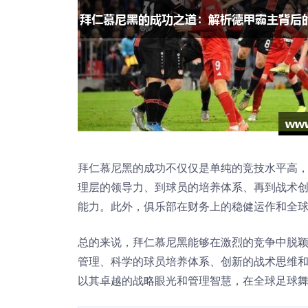
拜仁慕尼黑的成功不仅仅是单纯的竞技水平高
理层的领导力、到球员的培养体系、再到战术
能力。此外，俱乐部在财务上的稳健运作和全
总的来说，拜仁慕尼黑能够在激烈的竞争中脱
管理、科学的球员培养体系、创新的战术思维
以其卓越的战略眼光和管理智慧，在全球足球