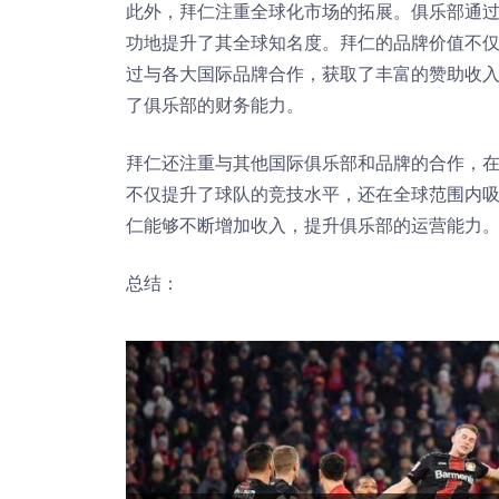
此外，拜仁注重全球化市场的拓展。俱乐部通
功地提升了其全球知名度。拜仁的品牌价值不
过与各大国际品牌合作，获取了丰富的赞助收
了俱乐部的财务能力。
拜仁还注重与其他国际俱乐部和品牌的合作，
不仅提升了球队的竞技水平，还在全球范围内
仁能够不断增加收入，提升俱乐部的运营能力
总结：