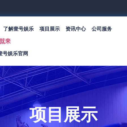
了解壹号娱乐
项目展示
资讯中心
公司服务
壹号娱乐官网
项目展示