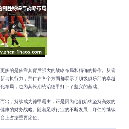
，更多的是依靠其背后强大的战略布局和精确的操作。从管
创新与执行力，拜仁在各个方面都展示了顶级俱乐部的卓越
球化布局，也为其长期统治德甲打下了坚实的基础。
颖而出，持续成为德甲霸主，正是因为他们始终坚持高效的
和健康的财务战略。随着足球行业的不断发展，拜仁将继续
舞台上占据重要席位。