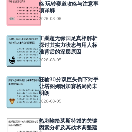
略 玩转赛道攻略与注意事
项详解
2026-08-06
王燊超无缘国足真相解析
探讨其实力状态与用人标
准背后的深层原因
2026-08-05
狂输30分双巨头倒下对手
让塔图姆附加赛格局尚未
明朗
2026-08-05
热刺输给莱斯特城的关键
因素分析及其战术调整建