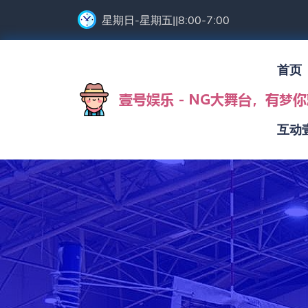
星期日-星期五||8:00-7:00
首页
互动