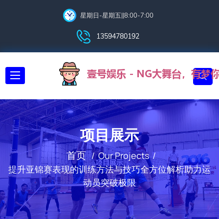
星期日-星期五||8:00-7:00
13594780192
项目展示
首页
Our Projects
提升亚锦赛表现的训练方法与技巧全方位解析助力运
动员突破极限