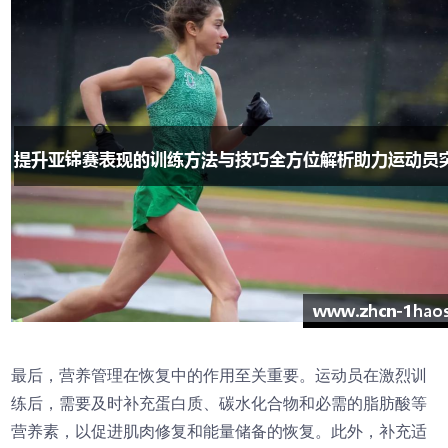
最后，营养管理在恢复中的作用至关重要。运动员在激烈训
练后，需要及时补充蛋白质、碳水化合物和必需的脂肪酸等
营养素，以促进肌肉修复和能量储备的恢复。此外，补充适