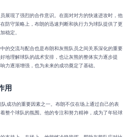
队员展现了强烈的合作意识。在面对对方的快速进攻时，他
。在防守策略上，布朗的迅速判断和执行力为球队提供了更
更加稳定。
练中的交流与配合也是布朗和灰熊队员之间关系深化的重要
更好地理解球队的战术安排，也让灰熊的整体实力逐步提
影响力逐渐增强，也为未来的成功奠定了基础。
作用
熊队成功的重要因素之一。布朗不仅在场上通过自己的表
响着整个球队的氛围。他的专注和努力精神，成为了年轻球
友的支持上。在场上，他能够冷静指挥，帮助灰熊队应对比