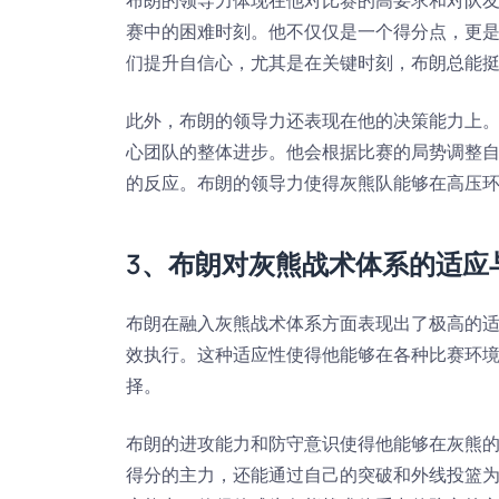
赛中的困难时刻。他不仅仅是一个得分点，更
们提升自信心，尤其是在关键时刻，布朗总能
此外，布朗的领导力还表现在他的决策能力上
心团队的整体进步。他会根据比赛的局势调整
的反应。布朗的领导力使得灰熊队能够在高压
3、布朗对灰熊战术体系的适应
布朗在融入灰熊战术体系方面表现出了极高的
效执行。这种适应性使得他能够在各种比赛环
择。
布朗的进攻能力和防守意识使得他能够在灰熊
得分的主力，还能通过自己的突破和外线投篮