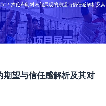
cts
杰伦布朗对灰熊展现的期望与信任感解析及其
的期望与信任感解析及其对