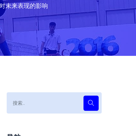
对未来表现的影响