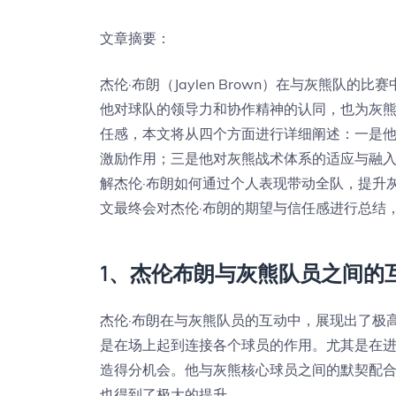
文章摘要：
杰伦·布朗（Jaylen Brown）在与灰熊
他对球队的领导力和协作精神的认同，也为灰
任感，本文将从四个方面进行详细阐述：一是
激励作用；三是他对灰熊战术体系的适应与融
解杰伦·布朗如何通过个人表现带动全队，提升
文最终会对杰伦·布朗的期望与信任感进行总结
1、杰伦布朗与灰熊队员之间的
杰伦·布朗在与灰熊队员的互动中，展现出了极
是在场上起到连接各个球员的作用。尤其是在
造得分机会。他与灰熊核心球员之间的默契配
也得到了极大的提升。