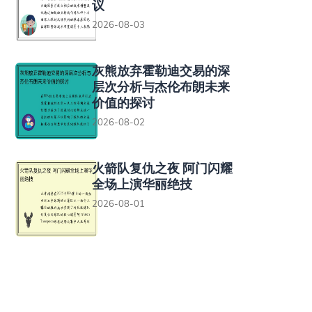
议
2026-08-03
灰熊放弃霍勒迪交易的深
层次分析与杰伦布朗未来
价值的探讨
2026-08-02
火箭队复仇之夜 阿门闪耀
全场上演华丽绝技
2026-08-01