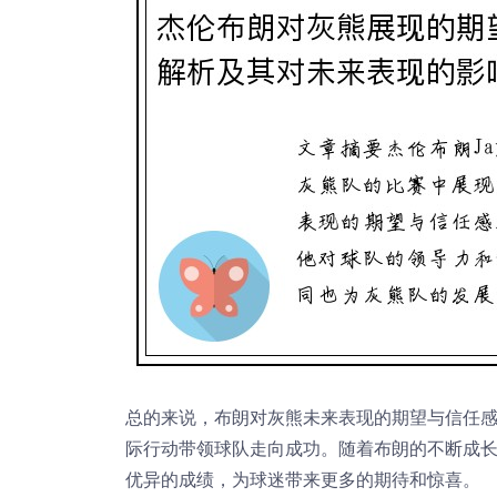
总的来说，布朗对灰熊未来表现的期望与信任
际行动带领球队走向成功。随着布朗的不断成
优异的成绩，为球迷带来更多的期待和惊喜。